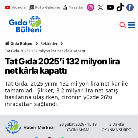
Videolar
Foto Galeriler
Yazarlar
Gıda Bülteni
Sektörden
Tat Gıda 2025’i 132 milyon lira net kârla kapattı
Tat Gıda 2025’i 132 milyon lira
net kârla kapattı
Tat Gıda, 2025 yılını 132 milyon lira net kar ile
tamamladı. Şirket, 8,2 milyar lira net satış
hasılatına ulaşırken, cironun yüzde 26'sı
ihracattan sağlandı.
20 Şubat 2026 - 15:19
3 Dakika
Haber Merkezi
YAYINLANMA
OKUNMA SÜRESİ