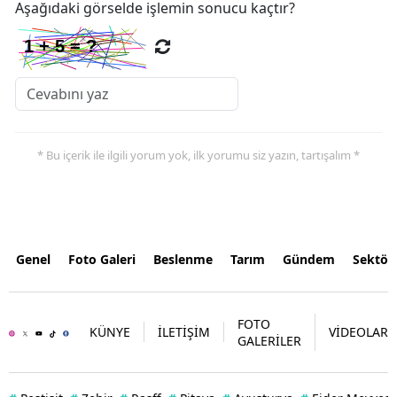
Aşağıdaki görselde işlemin sonucu kaçtır?
* Bu içerik ile ilgili yorum yok, ilk yorumu siz yazın, tartışalım *
Genel
Foto Galeri
Beslenme
Tarım
Gündem
Sektör
FOTO
KÜNYE
İLETİŞİM
VİDEOLAR
GALERİLER