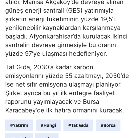
atıldı. Manisa Akçaköy’de devreye alınan
güneş enerji santrali (GES) yatırımıyla
şirketin enerji tüketiminin yüzde 19,5’i
yenilenebilir kaynaklardan karşılanmaya
başladı. Afyonkarahisar’da kurulacak ikinci
santralin devreye girmesiyle bu oranın
yüzde 97’ye ulaşması hedefleniyor.
Tat Gıda, 2030’a kadar karbon
emisyonlarını yüzde 55 azaltmayı, 2050’de
ise net sıfır emisyona ulaşmayı planlıyor.
Şirket ayrıca bu yıl ilk entegre faaliyet
raporunu yayımlayacak ve Bursa
Karacabey’de ilk hatıra ormanını kuracak.
#Yatırım
#Hangi
#Tat Gıda
#Borsa