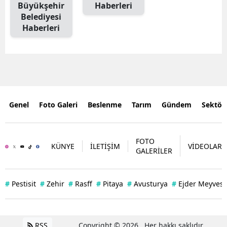
Büyükşehir
Haberleri
Belediyesi
Haberleri
Genel
Foto Galeri
Beslenme
Tarım
Gündem
Sektör
FOTO
KÜNYE
İLETİŞİM
VİDEOLAR
GALERİLER
#
Pestisit
#
Zehir
#
Rasff
#
Pitaya
#
Avusturya
#
Ejder Meyvesi
RSS
Copyright © 2026 . Her hakkı saklıdır.