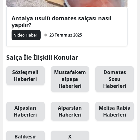
Antalya usulü domates salçası nasıl
yapılır?
Video Haber
23 Temmuz 2025
Salça İle İlişkili Konular
Sözleşmeli
Mustafakem
Domates
Haberleri
alpaşa
Sosu
Haberleri
Haberleri
Alpaslan
Alparslan
Melisa Rabia
Haberleri
Haberleri
Haberleri
Balıkesir
X