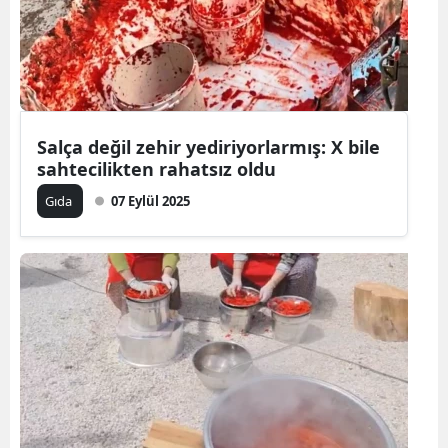
Salça değil zehir yediriyorlarmış: X bile
sahtecilikten rahatsız oldu
Gıda
07 Eylül 2025