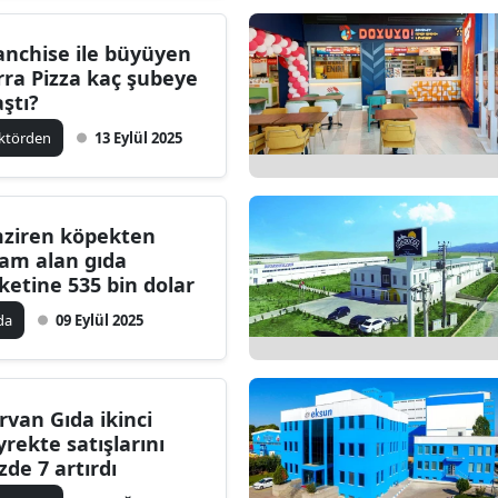
anchise ile büyüyen
rra Pizza kaç şubeye
aştı?
ktörden
13 Eylül 2025
ziren köpekten
ham alan gıda
rketine 535 bin dolar
da
09 Eylül 2025
rvan Gıda ikinci
yrekte satışlarını
zde 7 artırdı