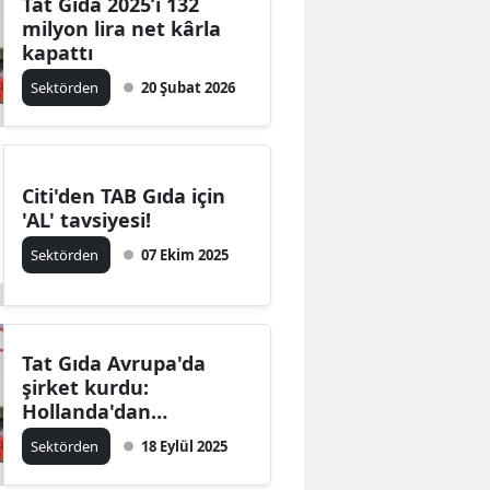
Tat Gıda 2025’i 132
milyon lira net kârla
kapattı
Sektörden
20 Şubat 2026
Citi'den TAB Gıda için
'AL' tavsiyesi!
Sektörden
07 Ekim 2025
Tat Gıda Avrupa'da
şirket kurdu:
Hollanda'dan
Avrupa'ya gıda satacak
Sektörden
18 Eylül 2025