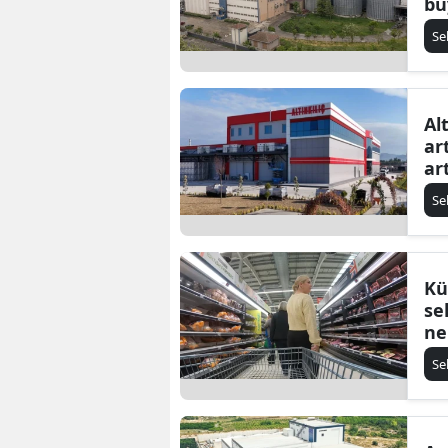
bü
Se
Al
ar
ar
Se
Kü
se
ne
Se