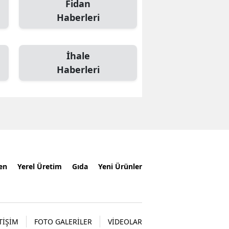
Fidan
Haberleri
İhale
Haberleri
en
Yerel Üretim
Gıda
Yeni Ürünler
TİŞİM
FOTO GALERİLER
VİDEOLAR