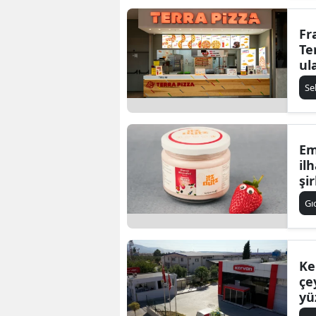
Fr
Te
ul
Se
Em
il
şi
Gı
Ke
çe
yü