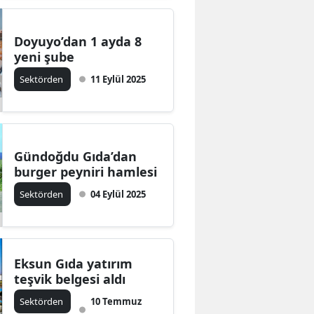
Doyuyo’dan 1 ayda 8
yeni şube
Sektörden
11 Eylül 2025
Gündoğdu Gıda’dan
burger peyniri hamlesi
Sektörden
04 Eylül 2025
Eksun Gıda yatırım
teşvik belgesi aldı
Sektörden
10 Temmuz