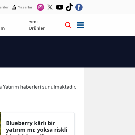
riler
Yazarlar
l
Yeni
im
Ürünler
ka Yatırım haberleri sunulmaktadır.
Blueberry kârlı bir
yatırım mı; yoksa riskli