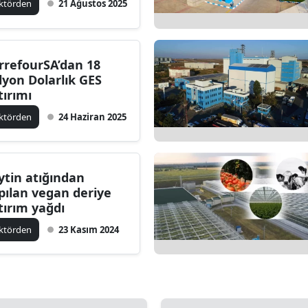
ktörden
21 Ağustos 2025
rrefourSA’dan 18
lyon Dolarlık GES
tırımı
ktörden
24 Haziran 2025
ytin atığından
pılan vegan deriye
tırım yağdı
ktörden
23 Kasım 2024