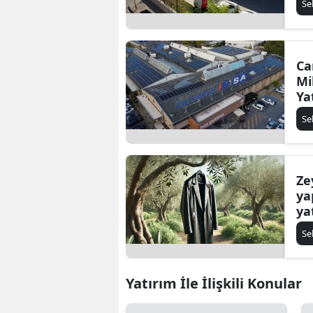
Se
Ca
Mi
Ya
Se
Ze
ya
ya
Se
Yatırım İle İlişkili Konular