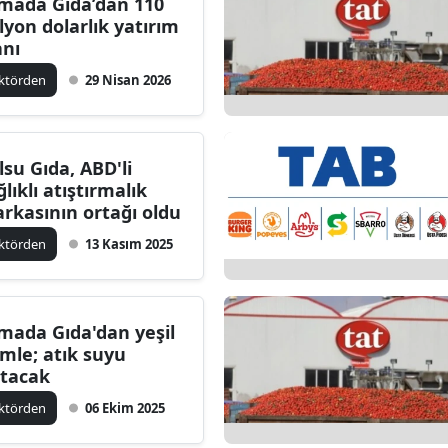
mada Gıda’dan 110
lyon dolarlık yatırım
anı
ktörden
29 Nisan 2026
lsu Gıda, ABD'li
ğlıklı atıştırmalık
rkasının ortağı oldu
ktörden
13 Kasım 2025
mada Gıda'dan yeşil
mle; atık suyu
ıtacak
ktörden
06 Ekim 2025