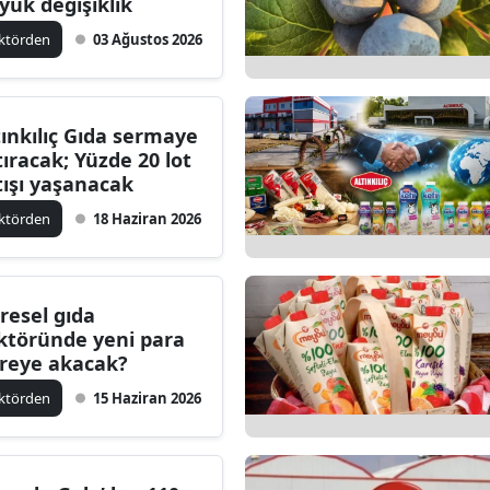
yük değişiklik
ktörden
03 Ağustos 2026
tınkılıç Gıda sermaye
tıracak; Yüzde 20 lot
tışı yaşanacak
ktörden
18 Haziran 2026
resel gıda
ktöründe yeni para
reye akacak?
ktörden
15 Haziran 2026