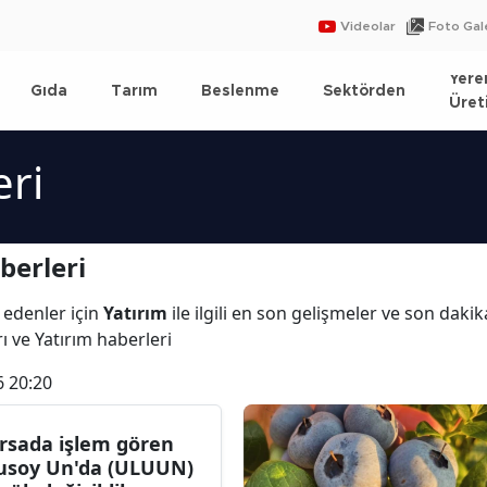
Videolar
Foto Gale
Yere
Gıda
Tarım
Beslenme
Sektörden
Üret
eri
berleri
 edenler için
Yatırım
ile ilgili en son gelişmeler ve son daki
rı ve Yatırım haberleri
6 20:20
rsada işlem gören
usoy Un'da (ULUUN)