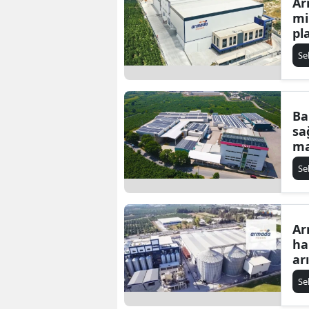
Ar
mi
pl
Se
Ba
sa
ma
Se
Ar
ha
ar
Se