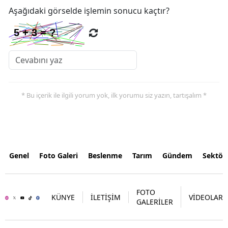
Aşağıdaki görselde işlemin sonucu kaçtır?
* Bu içerik ile ilgili yorum yok, ilk yorumu siz yazın, tartışalım *
Genel
Foto Galeri
Beslenme
Tarım
Gündem
Sektör
FOTO
KÜNYE
İLETİŞİM
VİDEOLAR
GALERİLER