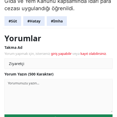
Gıda ve Yem Kanunu kapsamında idari para
cezası uygulandığı öğrenildi.
#Süt
#Hatay
#İmha
Yorumlar
Takma Ad
Yorum yapmak için, isterseniz
giriş yapabilir
veya
kayıt olabilirsiniz
.
Yorum Yazın (500 Karakter)