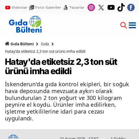
Videolar
Foto Galeriler
Yazarlar
Gıda Bülteni
Gıda
Hatay'da etiketsiz 2,3 ton süt ürünü imha edildi
Hatay'da etiketsiz 2,3 ton süt
ürünü imha edildi
İskenderun'da gıda kontrol ekipleri, bir soğuk
hava deposunda mevzuata aykırı olarak
bulundurulan 2 ton yoğurt ve 300 kilogram
peynire el koydu. Ürünler imha edilirken,
işletme yetkililerine idari para cezası
uygulandı.
21 Kasım 2025 - 17:37
1 Dakika