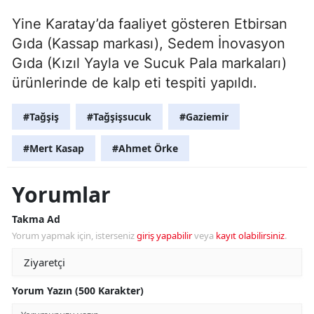
Yine Karatay’da faaliyet gösteren Etbirsan
Gıda (Kassap markası), Sedem İnovasyon
Gıda (Kızıl Yayla ve Sucuk Pala markaları)
ürünlerinde de kalp eti tespiti yapıldı.
#Tağşiş
#Tağşişsucuk
#Gaziemir
#Mert Kasap
#Ahmet Örke
Yorumlar
Takma Ad
Yorum yapmak için, isterseniz
giriş yapabilir
veya
kayıt olabilirsiniz
.
Yorum Yazın (500 Karakter)