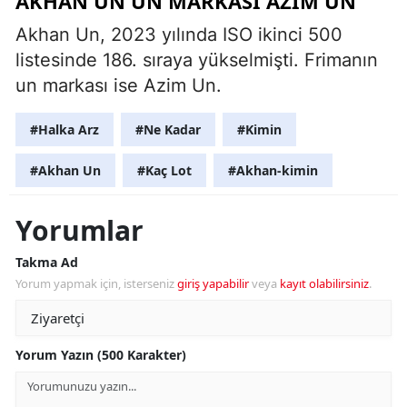
AKHAN UN'UN MARKASI AZIM UN
Akhan Un, 2023 yılında ISO ikinci 500
listesinde 186. sıraya yükselmişti. Frimanın
un markası ise Azim Un.
#Halka Arz
#Ne Kadar
#Kimin
#Akhan Un
#Kaç Lot
#Akhan-kimin
Yorumlar
Takma Ad
Yorum yapmak için, isterseniz
giriş yapabilir
veya
kayıt olabilirsiniz
.
Yorum Yazın (500 Karakter)