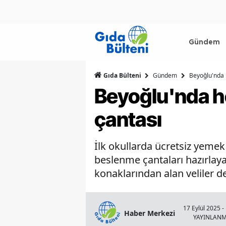
Gündem
Gıda Bülteni
Gündem
Beyoğlu'nda 
Beyoğlu'nda h
çantası
İlk okullarda ücretsiz yeme
beslenme çantaları hazırlay
konaklarından alan veliler de
17 Eylül 2025 -
Haber Merkezi
YAYINLAN