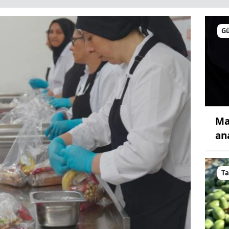
G
Ma
an
T