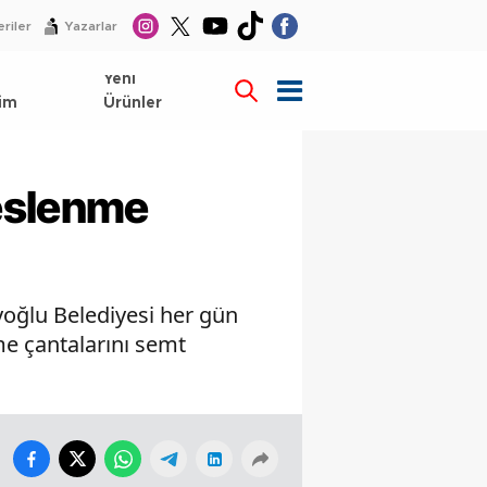
riler
Yazarlar
l
Yeni
im
Ürünler
beslenme
yoğlu Belediyesi her gün
me çantalarını semt