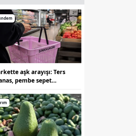
ündem
rkette aşk arayışı: Ters
anas, pembe sepet…
arım