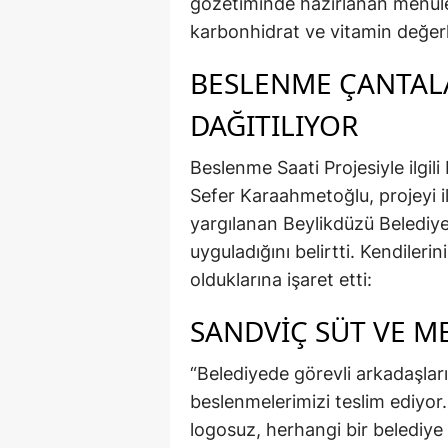
gözetiminde hazırlanan menüler
karbonhidrat ve vitamin değerl
BESLENME ÇANTAL
DAĞITILIYOR
Beslenme Saati Projesiyle ilgili
Sefer Karaahmetoğlu, projeyi il
yargılanan Beylikdüzü Belediy
uyguladığını belirtti. Kendileri
olduklarına işaret etti:
SANDVİÇ SÜT VE M
“Belediyede görevli arkadaşlar
beslenmelerimizi teslim ediyor
logosuz, herhangi bir belediye