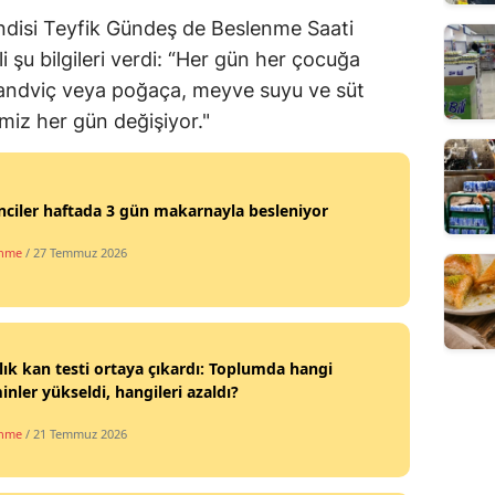
disi Teyfik Gündeş de Beslenme Saati
ili şu bilgileri verdi: “Her gün her çocuğa
sandviç veya poğaça, meyve suyu ve süt
miz her gün değişiyor."
ciler haftada 3 gün makarnayla besleniyor
enme
/ 27 Temmuz 2026
llık kan testi ortaya çıkardı: Toplumda hangi
inler yükseldi, hangileri azaldı?
enme
/ 21 Temmuz 2026