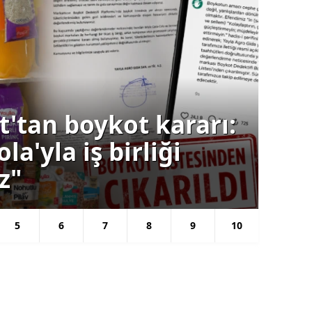
t'tan boykot kararı:
Sekt
la'yla iş birliği
UC
z"
80
5
6
7
8
9
10