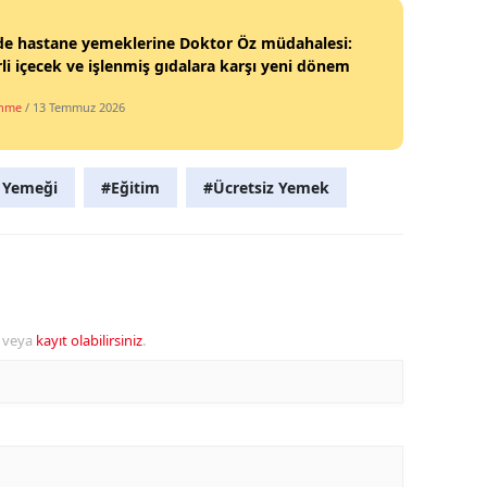
de hastane yemeklerine Doktor Öz müdahalesi:
li içecek ve işlenmiş gıdalara karşı yeni dönem
enme
/ 13 Temmuz 2026
 Yemeği
#Eğitim
#Ücretsiz Yemek
veya
kayıt olabilirsiniz
.