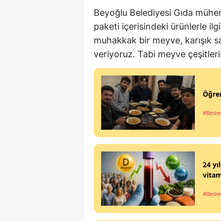
Beyoğlu Belediyesi Gıda mühen
paketi içerisindeki ürünlerle ilg
muhakkak bir meyve, karışık 
veriyoruz. Tabi meyve çeşitleri
Öğren
#Besl
24 yı
vitam
#Besl