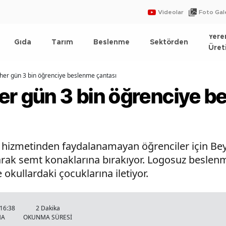
Videolar
Foto Gale
Yere
Gıda
Tarım
Beslenme
Sektörden
Üret
her gün 3 bin öğrenciye beslenme çantası
er gün 3 bin öğrenciye 
k hizmetinden faydalanamayan öğrenciler için Be
arak semt konaklarına bırakıyor. Logosuz beslen
 okullardaki çocuklarına iletiyor.
 16:38
2 Dakika
MA
OKUNMA SÜRESİ