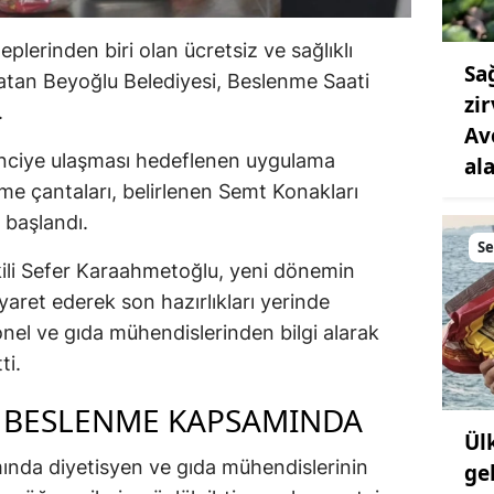
eplerinden biri olan ücretsiz ve sağlıklı
Sa
atan Beyoğlu Belediyesi, Beslenme Saati
zi
.
Av
enciye ulaşması hedeflenen uygulama
al
e çantaları, belirlenen Semt Konakları
a başlandı.
S
ili Sefer Karaahmetoğlu, yeni dönemin
iyaret ederek son hazırlıkları yerinde
nel ve gıda mühendislerinden bilgi alarak
ti.
 BESLENME KAPSAMINDA
Ül
ında diyetisyen ve gıda mühendislerinin
ge