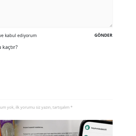
GÖNDER
e kabul ediyorum
 kaçtır?
yorum yok, ilk yorumu siz yazın, tartışalım *