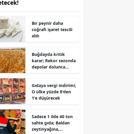
etecek!
Bir peynir daha
coğrafi işaret tescili
aldı
Buğdayda kritik
karar; Rekor sezonda
depolar dolunca
yasak kalktı!
Gıdaya vergi indirimi;
O ülke yüzde 8'den
1'e düşürecek
Sadece 1 ilde 40 ton
sahte gıda; Baldan
zeytinyağına,