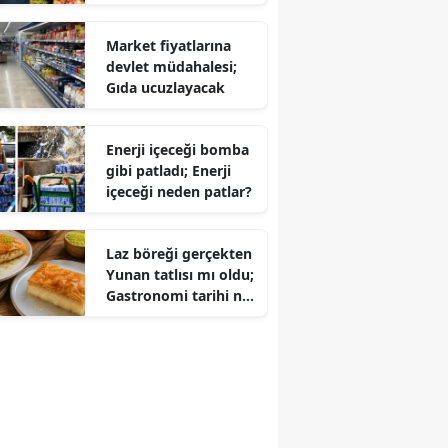
sucuktan nar
ekşisine..
Market fiyatlarına
devlet müdahalesi;
Gıda ucuzlayacak
Enerji içeceği bomba
gibi patladı; Enerji
içeceği neden patlar?
Laz böreği gerçekten
Yunan tatlısı mı oldu;
Gastronomi tarihi ne
diyor?