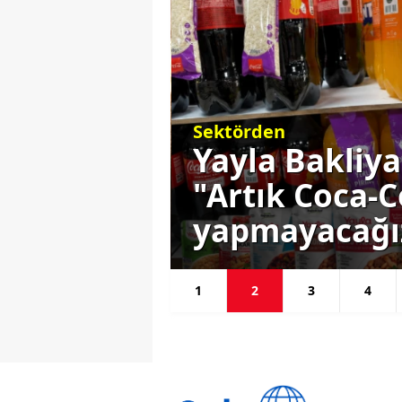
Sektörden
1 milyon
Yayla Bakliya
RD 3
"Artık Coca-Co
yapmayacağı
1
2
3
4