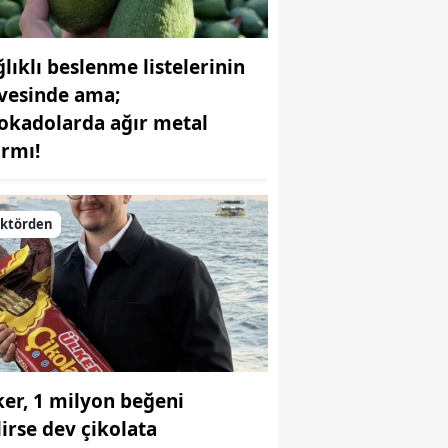
ğlıklı beslenme listelerinin
rvesinde ama;
okadolarda ağır metal
armı!
ektörden
ker, 1 milyon beğeni
lirse dev çikolata