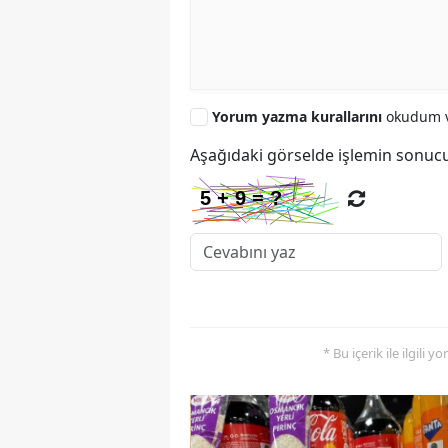
Yorum yazma kurallarını
okudum v
Aşağıdaki görselde işlemin sonucu
* Bu içerik ile ilgili 