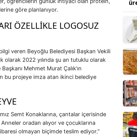
, öğrencilerin günlük ihtiyacı olan protein,
ür
erine göre planlanıyor.
ARI ÖZELLIKLE LOGOSUZ
 bilgi veren Beyoğlu Belediyesi Başkan Vekili
k olarak 2022 yılında şu an tutuklu olarak
e Başkanı Mehmet Murat Çalık’ın
nin bu projeye imza atan ikinci belediye
EYVE
ımız Semt Konaklarına, çantalar içerisinde
. Anneler oradan alıyor ve çocuklarına
 ibaresi olmayan biçimde teslim ediyor.”