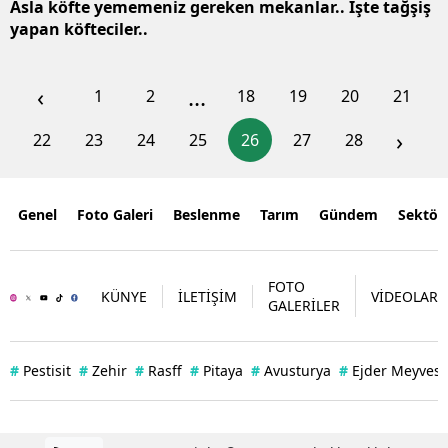
Asla köfte yememeniz gereken mekanlar.. İşte tağşiş
yapan köfteciler..
‹
...
1
2
18
19
20
21
›
22
23
24
25
26
27
28
Genel
Foto Galeri
Beslenme
Tarım
Gündem
Sektör
FOTO
KÜNYE
İLETİŞİM
VİDEOLAR
GALERİLER
#
Pestisit
#
Zehir
#
Rasff
#
Pitaya
#
Avusturya
#
Ejder Meyvesi