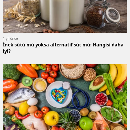
1 yıl önce
İnek sütü mü yoksa alternatif süt mü: Hangisi daha
iyi?