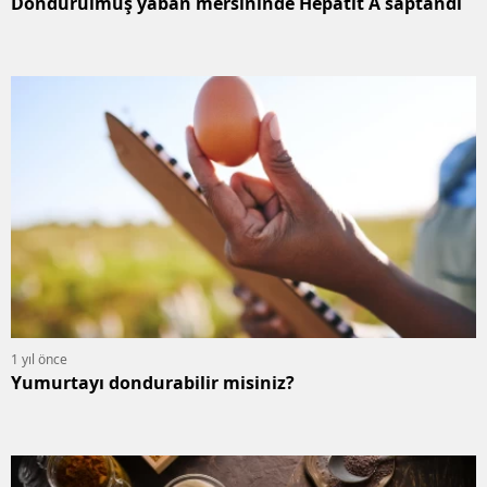
Dondurulmuş yaban mersininde Hepatit A saptandı
1 yıl önce
Yumurtayı dondurabilir misiniz?