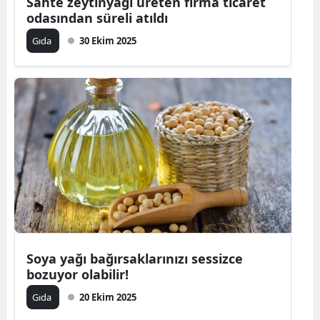
Sahte zeytinyağı üreten firma ticaret
odasından süreli atıldı
Gıda
30 Ekim 2025
Soya yağı bağırsaklarınızı sessizce
bozuyor olabilir!
Gıda
20 Ekim 2025