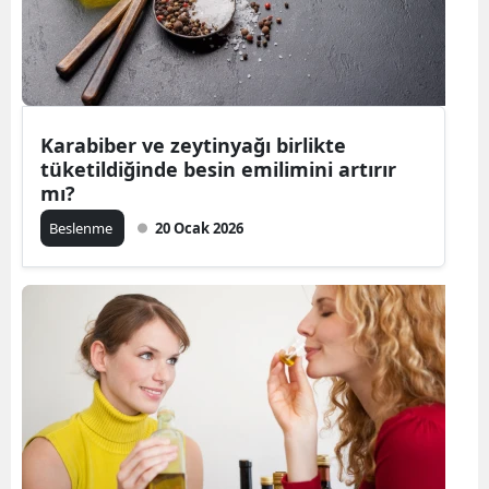
Karabiber ve zeytinyağı birlikte
tüketildiğinde besin emilimini artırır
mı?
Beslenme
20 Ocak 2026