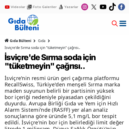
Videolar
Foto Galeriler
Yazarlar
Gıda Bülteni
Gıda
İsviçre'de Sırma soda için "tüketmeyin" çağrısı..
İsviçre'de Sırma soda için
"tüketmeyin" çağrısı..
İsviçre'nin resmi ürün geri çağırma platformu
RecallSwiss, Türkiye'den menşeli Sırma marka
maden suyunun belirli bir partisinin yüksek
bor içeriği nedeniyle piyasadan çekildiğini
duyurdu. Avrupa Birliği Gıda ve Yem için Hızlı
Alarm Sistemi'nde (RASFF) yer alan analiz
sonuçlarına göre üründe 5,1 mg/L bor tespit
edildi. İsviçre'nin bor için belirlediği limit değer
litrede 1 miligram, Dünya Sağlık Örgütü'nün