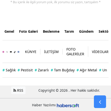
* Bu içerik ile ilgili yorum yok, ilk yorumu siz yazın, tartışalım *
Genel
Foto Galeri
Beslenme
Tarım
Gündem
Sektör
FOTO
KÜNYE
İLETİŞİM
VİDEOLAR
GALERİLER
#
Sağlık
#
Pestisit
#
Zararlı
#
Tam Buğday
#
Ağır Metal
#
Un
RSS
Copyright © 2026 . Her hakkı saklıdır.
Haber Yazılımı