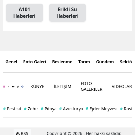
A101
Erikli Su
Haberleri
Haberleri
Genel
Foto Galeri
Beslenme
Tarım
Gündem
Sektör
FOTO
KÜNYE
İLETİŞİM
VİDEOLAR
GALERİLER
#
Pestisit
#
Zehir
#
Pitaya
#
Avusturya
#
Ejder Meyvesi
#
Rasff
RSS
Copyright © 2026 . Her hakkı saklıdır.