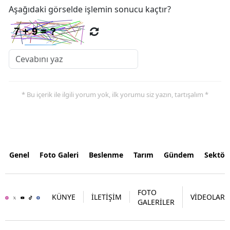
Aşağıdaki görselde işlemin sonucu kaçtır?
* Bu içerik ile ilgili yorum yok, ilk yorumu siz yazın, tartışalım *
Genel
Foto Galeri
Beslenme
Tarım
Gündem
Sektör
FOTO
KÜNYE
İLETİŞİM
VİDEOLAR
GALERİLER