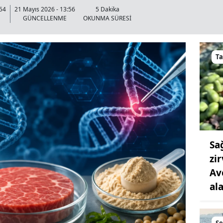
:54
21 Mayıs 2026 - 13:56
5 Dakika
GÜNCELLENME
OKUNMA SÜRESİ
T
Sa
zi
Av
al
S