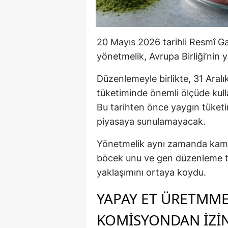
20 Mayıs 2026 tarihli Resmî G
yönetmelik, Avrupa Birliği’nin 
Düzenlemeyle birlikte, 31 Aral
tüketiminde önemli ölçüde kullan
Bu tarihten önce yaygın tüket
piyasaya sunulamayacak.
Yönetmelik aynı zamanda kamuo
böcek unu ve gen düzenleme tek
yaklaşımını ortaya koydu.
YAPAY ET ÜRETMME
KOMİSYONDAN İZİ