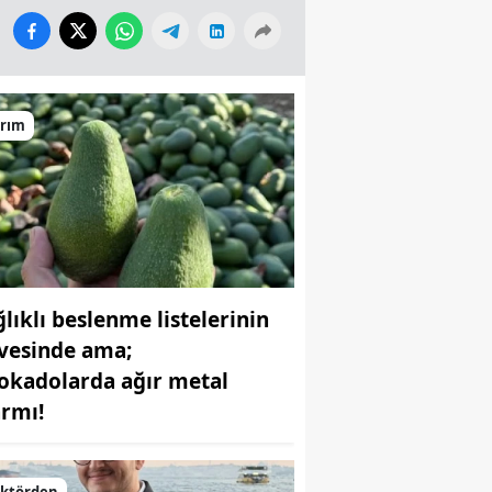
arım
ğlıklı beslenme listelerinin
rvesinde ama;
okadolarda ağır metal
armı!
ektörden