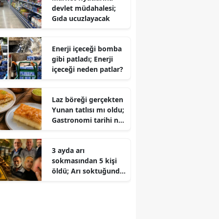
devlet müdahalesi;
Gıda ucuzlayacak
Enerji içeceği bomba
gibi patladı; Enerji
içeceği neden patlar?
Laz böreği gerçekten
Yunan tatlısı mı oldu;
Gastronomi tarihi ne
diyor?
3 ayda arı
sokmasından 5 kişi
öldü; Arı soktuğunda
ne yapmalı?