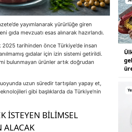
azete’de yayımlanarak yürürlüğe giren
yeni gıda mevzuatı esas alınarak hazırlandı.
ık 2025 tarihinden önce Türkiye’de insan
Ül
ılmamış gıdalar için izin sistemi getirildi.
ge
imi bulunmayan ürünler artık doğrudan
ür
yunda uzun süredir tartışılan yapay et,
Ye
nolojileri gibi başlıklarda da Türkiye’nin
K İSTEYEN BİLİMSEL
N ALACAK