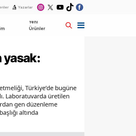
riler
Yazarlar
l
Yeni
im
Ürünler
n yasak:
etmeliği, Türkiye’de bugüne
ı. Laboratuvarda üretilen
alardan gen düzenleme
başlığı altında