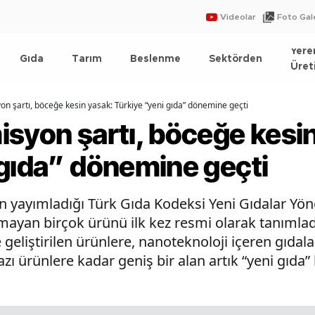
Videolar
Foto Gale
Yere
Gıda
Tarım
Beslenme
Sektörden
Üret
on şartı, böceğe kesin yasak: Türkiye “yeni gıda” dönemine geçti
isyon şartı, böceğe kesi
 gıda” dönemine geçti
n yayımladığı Türk Gıda Kodeksi Yeni Gıdalar Yön
lmayan birçok ürünü ilk kez resmi olarak tanımlad
 geliştirilen ürünlere, nanoteknoloji içeren gıd
azı ürünlere kadar geniş bir alan artık “yeni gıda” 