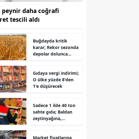
r peynir daha coğrafi
ret tescili aldı
Buğdayda kritik
karar; Rekor sezonda
depolar dolunca
yasak kalktı!
Gıdaya vergi indirimi;
O ülke yüzde 8'den
1'e düşürecek
Sadece 1 ilde 40 ton
sahte gıda; Baldan
zeytinyağına,
sucuktan nar
ekşisine..
Market fiyatlarına