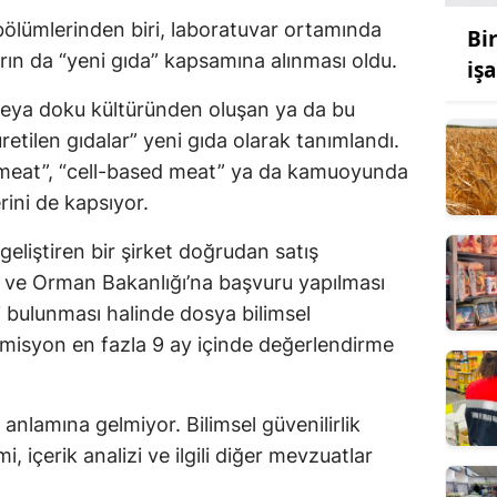
bölümlerinden biri, laboratuvar ortamında
Bi
arın da “yeni gıda” kapsamına alınması oldu.
işa
eya doku kültüründen oluşan ya da bu
retilen gıdalar” yeni gıda olarak tanımlandı.
 meat”, “cell-based meat” ya da kamuoyunda
rini de kapsıyor.
eliştiren bir şirket doğrudan satış
 ve Orman Bakanlığı’na başvuru yapılması
 bulunması halinde dosya bilimsel
isyon en fazla 9 ay içinde değerlendirme
nlamına gelmiyor. Bilimsel güvenilirlik
 içerik analizi ve ilgili diğer mevzuatlar