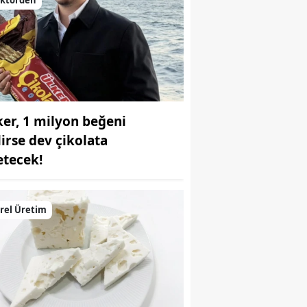
ker, 1 milyon beğeni
lirse dev çikolata
etecek!
rel Üretim