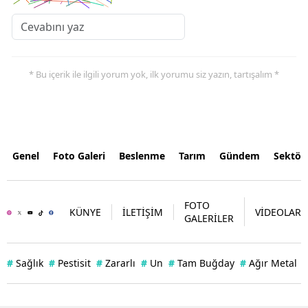
* Bu içerik ile ilgili yorum yok, ilk yorumu siz yazın, tartışalım *
Genel
Foto Galeri
Beslenme
Tarım
Gündem
Sektör
FOTO
KÜNYE
İLETİŞİM
VİDEOLAR
GALERİLER
#
Sağlık
#
Pestisit
#
Zararlı
#
Un
#
Tam Buğday
#
Ağır Metal