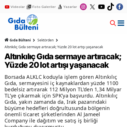
Videolar
Foto Galeriler
Yazarlar
Gıda Bülteni
Sektörden
Altınkılıç Gıda sermaye artıracak; Yüzde 20 lot artışı yaşanacak
Altınkılıç Gıda sermaye artıracak;
Yüzde 20 lot artışı yaşanacak
Borsada ALKLC koduyla işlem gören Altınkılıç
Gıda, sermayesini iç kaynaklardan yüzde 1100
bedelsiz artırarak 112 Milyon TL’den 1,34 Milyar
TL’ye çıkarmak için SPK’ya başvurdu. Altınkılıç
Gıda, yakın zamanda da, Irak pazarındaki
büyüme hedefleri doğrultusunda bölgenin
önemli ticaret şirketlerinden Al Jameel
Company ile dağıtım ve satış iş birliği
kurduğunu duyurmuştu.