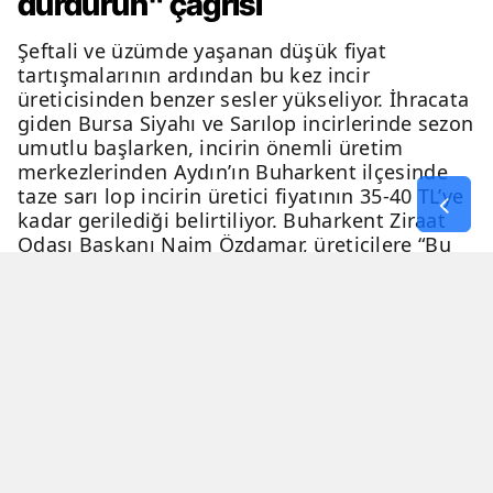
durdurun" çağrısı
Şeftali ve üzümde yaşanan düşük fiyat
tartışmalarının ardından bu kez incir
üreticisinden benzer sesler yükseliyor. İhracata
giden Bursa Siyahı ve Sarılop incirlerinde sezon
umutlu başlarken, incirin önemli üretim
merkezlerinden Aydın’ın Buharkent ilçesinde
taze sarı lop incirin üretici fiyatının 35-40 TL’ye
kadar gerilediği belirtiliyor. Buharkent Ziraat
Odası Başkanı Naim Özdamar, üreticilere “Bu
fiyatlardan satmayın, taze incir hasadına geçici
olarak son verin” çağrısında bulundu.
09 Ağustos 2026 - 23:20
3 Dakika
Özel Haber
YAYINLANMA
OKUNMA SÜRESİ