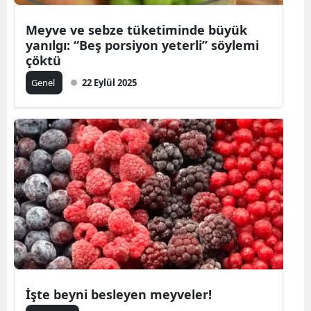
Meyve ve sebze tüketiminde büyük
yanılgı: “Beş porsiyon yeterli” söylemi
çöktü
Genel
22 Eylül 2025
İşte beyni besleyen meyveler!