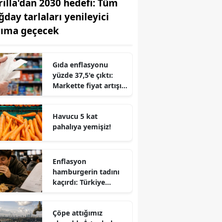
rilla'dan 2030 hedefi: Tüm
ğday tarlaları yenileyici
rıma geçecek
Gıda enflasyonu
yüzde 37,5'e çıktı:
Markette fiyat artışı
genel enflasyonu
geçti
Havucu 5 kat
pahalıya yemişiz!
Enflasyon
hamburgerin tadını
kaçırdı: Türkiye
hamburgeri pahalı
yiyor!
Çöpe attığımız