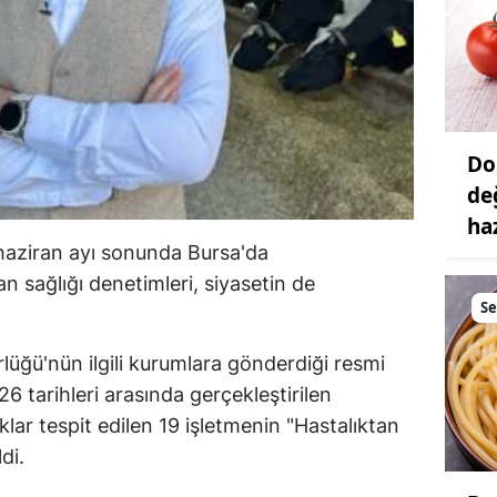
Do
değ
ha
haziran ayı sonunda Bursa'da
n sağlığı denetimleri, siyasetin de
S
üğü'nün ilgili kurumlara gönderdiği resmi
 tarihleri arasında gerçekleştirilen
lar tespit edilen 19 işletmenin "Hastalıktan
di.