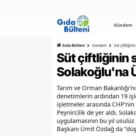
Gündem
Gıda Bülteni
Gündem
Süt çiftliğin
Süt çiftliğinin
Solakoğlu'na 
Tarım ve Orman Bakanlığı'nın
denetimlerin ardından 19 işle
işletmeler arasında CHP'nin 
Peynircilik de yer aldı. Sola
uygulamasının bu yıl usulüz
Başkanı Ümit Özdağ da "düş