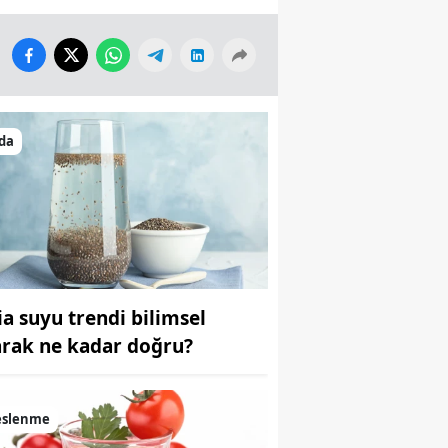
da
ia suyu trendi bilimsel
arak ne kadar doğru?
eslenme