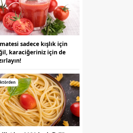
matesi sadece kışlık için
il, karaciğeriniz için de
zırlayın!
ektörden