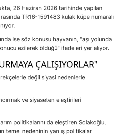
akta, 26 Haziran 2026 tarihinde yapılan
 sırasında TR16-1591483 kulak küpe numaralı
nıyor.
nda ise söz konusu hayvanın, "aşı yolunda
onucu ezilerek öldüğü" ifadeleri yer alıyor.
TURMAYA ÇALIŞIYORLAR"
rekçelerle değil siyasi nedenlerle
ndırmak ve siyaseten eleştirileri
rım politikalarını da eleştiren Solakoğlu,
n temel nedeninin yanlış politikalar