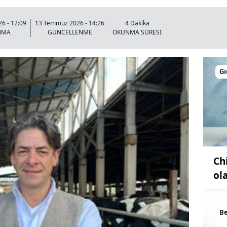
6 - 12:09
13 Temmuz 2026 - 14:26
4 Dakika
NMA
GÜNCELLENME
OKUNMA SÜRESİ
Gı
Ch
ol
B