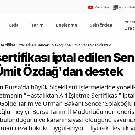
Videolar
Foto Gale
Yere
Gıda
Tarım
Beslenme
Sektörden
Üret
in sertifikası iptal edilen Sencer Solakoğlu'na Ümit Özdağ'dan destek
 sertifikası iptal edilen Se
Ümit Özdağ'dan destek
 Bursa'da büyük ölçekli süt işletmelerine yönelik
tmenin "Hastalıktan Ari İşletme Sertifikası" ipta
Gölge Tarım ve Orman Bakanı Sencer Solakoğlu'nun
koğlu, hey yıl Bursa Tarım İl Müdürlüğü'nün öneris
 bulunduğunu ve kararın siyasi olduğunu savunurk
man ceza hukuku uygulanıyor" diyerek destek ve