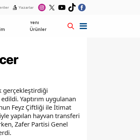
riler
Yazarlar
l
Yeni
im
Ürünler
ncer
 gerçekleştirdiği
l edildi. Yaptırım uygulanan
 Feyz Çiftliği ile İtimat
iyle yapılan hayvan transferi
en, Zafer Partisi Genel
rdi.