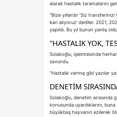
alarak hastalık taramalarını ge
"Bize yıllardır 'Siz transferini
kan alıyoruz' dediler. 2021, 2
yapıldı. Bu yıl bunun yanlış old
"HASTALIK YOK, TE
Solakoğlu, işletmesinde herhang
savundu.
"Hastalık varmış gibi yazılar yaz
DENETIM SIRASIND
Solakoğlu, denetim sırasında gör
konusunda uyardıklarını, buna 
büyükbaş hayvanın ezilerek ö