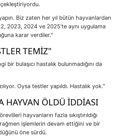
rçekleştiriyordu.
zi yapın. Biz zaten her yıl bütün hayvanlardan
022, 2023, 2024 ve 2025'te aynı uygulama
uğuna karar verdiler."
STLER TEMIZ"
i bir bulaşıcı hastalık bulunmadığını da
ılıyor. Oysa testler yapıldı. Hastalık yok."
A HAYVAN ÖLDÜ IDDIASI
evlileri hayvanların fazla sıkıştırıldığı
rağmen işlemlerin devam ettiğini ve bir
ldüğünü öne sürdü.