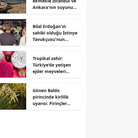
ekmekle İstanbul ve
Ankara'nın suyunu
da çöpe atıyoruz
Bilal Erdoğan'ın
sahibi olduğu İstinye
Tavukçusu'nun
önünde kuyruk
Tropikal zehir:
Türkiye’de yetişen
ejder meyveleri
raflardan toplatılıyor
Gönen Baldo
pirincinde kirlilik
uyarısı: Pirinçler
analiz edilmeli!