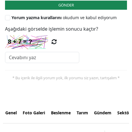
GÖNDER
Yorum yazma kurallarını
okudum ve kabul ediyorum
Aşağıdaki görselde işlemin sonucu kaçtır?
* Bu içerik ile ilgili yorum yok, ilk yorumu siz yazın, tartışalım *
Genel
Foto Galeri
Beslenme
Tarım
Gündem
Sektör