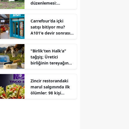
düzenlemesi:
Bakanlık arazi şartını
değiştirdi
Carrefour’da içki
satışı bitiyor mu?
A101'e devir sonrası
alkollü içecek kararı..
"Birlik'ten Halk'a"
tağşiş; Üretici
birliğinin tereyağında
yağ eksik
Zincir restorandaki
marul salgınında ilk
ölümler: 98 kişi
hastanede