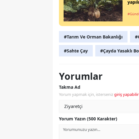
yapıl
#Gün
#Tarım Ve Orman Bakanlığı
#
#Sahte Çay
#Çayda Yasaklı B
Yorumlar
Takma Ad
Yorum yapmak için, isterseniz
giriş yapabilir
Yorum Yazın (500 Karakter)