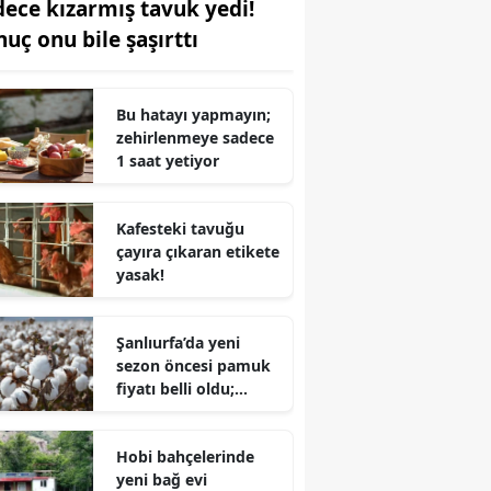
dece kızarmış tavuk yedi!
nuç onu bile şaşırttı
Bu hatayı yapmayın;
zehirlenmeye sadece
1 saat yetiyor
Kafesteki tavuğu
çayıra çıkaran etikete
yasak!
Şanlıurfa’da yeni
sezon öncesi pamuk
fiyatı belli oldu;
'Beyaz altın' 85 TL'yi
gördü
Hobi bahçelerinde
yeni bağ evi