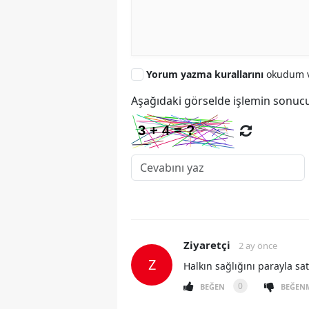
Yorum yazma kurallarını
okudum v
Aşağıdaki görselde işlemin sonucu
Ziyaretçi
2 ay önce
Z
Halkın sağlığını parayla sa
0
BEĞEN
BEĞEN