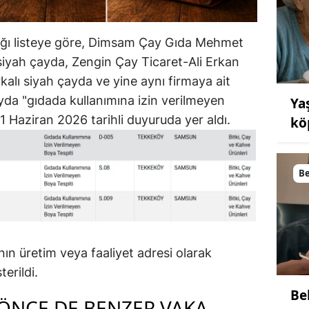
ığı listeye göre, Dimsam Çay Gıda Mehmet
siyah çayda, Zengin Çay Ticaret-Ali Erkan
kalı siyah çayda ve yine aynı firmaya ait
da "gıdada kullanımına izin verilmeyen
Ya
 1 Haziran 2026 tarihli duyuruda yer aldı.
kö
B
ın üretim veya faaliyet adresi olarak
erildi.
Be
 ÖNCE DE BENZER VAKA