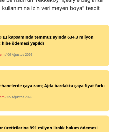
kullanımına izin verilmeyen boya" tespit
D III kapsamında temmuz ayında 634,3 milyon
ık hibe ödemesi yapıldı
dem
/ 06 Ağustos 2026
hanelerde çaya zam; Ajda bardakta çaya fiyat farkı
dem
/ 05 Ağustos 2026
r üreticilerine 991 milyon liralık bakım ödemesi