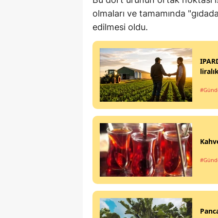
olmaları ve tamamında "gıdada 
edilmesi oldu.
IPAR
liral
#Gün
Kahve
#Gün
Panca