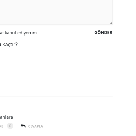
GÖNDER
e kabul ediyorum
 kaçtır?
tanlara
0
ME
CEVAPLA