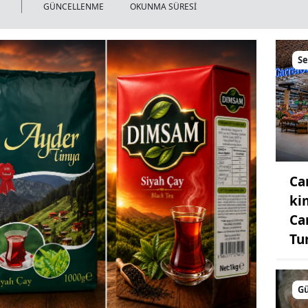
GÜNCELLENME
OKUNMA SÜRESİ
S
Ca
ki
Ca
Tu
G