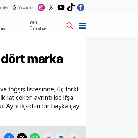
riler
Yazarlar
l
Yeni
im
Ürünler
n dört marka
e tağşiş listesinde, üç farklı
kkat çeken ayrıntı ise ifşa
. Aynı ilçeden bir başka çay