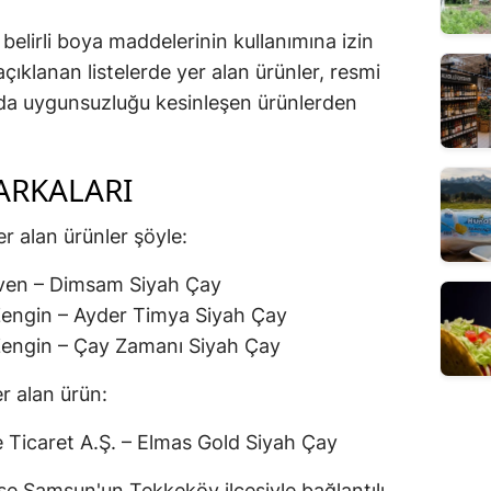
elirli boya maddelerinin kullanımına izin
çıklanan listelerde yer alan ürünler, resmi
nda uygunsuzluğu kesinleşen ürünlerden
ARKALARI
er alan ürünler şöyle:
en – Dimsam Siyah Çay
Zengin – Ayder Timya Siyah Çay
Zengin – Çay Zamanı Siyah Çay
r alan ürün:
 Ticaret A.Ş. – Elmas Gold Siyah Çay
se Samsun'un Tekkeköy ilçesiyle bağlantılı