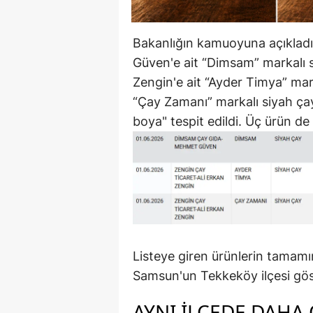
Bakanlığın kamuoyuna açıklad
Güven'e ait “Dimsam” markalı 
Zengin'e ait “Ayder Timya” mar
“Çay Zamanı” markalı siyah çay
boya" tespit edildi. Üç ürün de
Listeye giren ürünlerin tamamın
Samsun'un Tekkeköy ilçesi göst
AYNI ILÇEDE DAHA