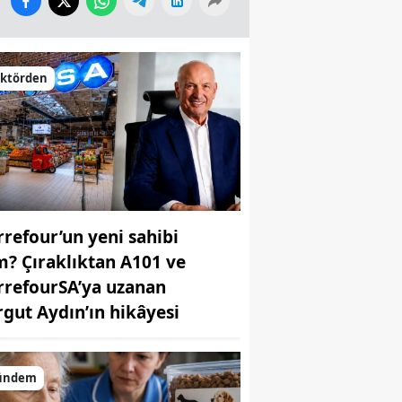
ektörden
rrefour’un yeni sahibi
m? Çıraklıktan A101 ve
rrefourSA’ya uzanan
rgut Aydın’ın hikâyesi
ündem