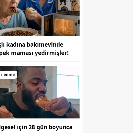
şlı kadına bakımevinde
pek maması yedirmişler!
eslenme
lgesel için 28 gün boyunca