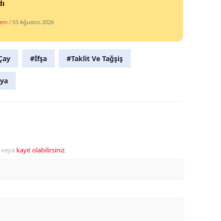
dı
dem
/ 03 Ağustos 2026
Çay
#İfşa
#Taklit Ve Tağşiş
oya
veya
kayıt olabilirsiniz
.