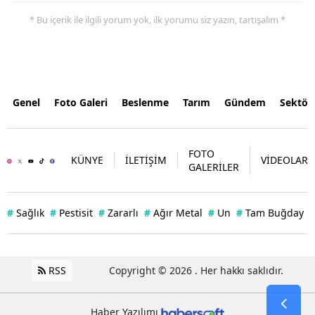
* Bu içerik ile ilgili yorum yok, ilk yorumu siz yazın, tartışalım *
Genel
Foto Galeri
Beslenme
Tarım
Gündem
Sektör
FOTO
KÜNYE
İLETİŞİM
VİDEOLAR
GALERİLER
#
Sağlık
#
Pestisit
#
Zararlı
#
Ağır Metal
#
Un
#
Tam Buğday
RSS
Copyright © 2026 . Her hakkı saklıdır.
Haber Yazılımı