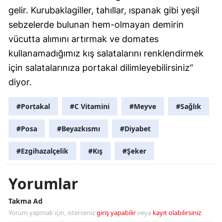
gelir. Kurubaklagiller, tahıllar, ıspanak gibi yeşil
sebzelerde bulunan hem-olmayan demirin
vücutta alımını artırmak ve domates
kullanamadığımız kış salatalarını renklendirmek
için salatalarınıza portakal dilimleyebilirsiniz”
diyor.
#Portakal
#C Vitamini
#Meyve
#Sağlık
#Posa
#Beyazkısmı
#Diyabet
#Ezgihazalçelik
#Kış
#Şeker
Yorumlar
Takma Ad
Yorum yapmak için, isterseniz
giriş yapabilir
veya
kayıt olabilirsiniz
.