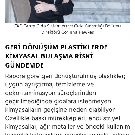
FAO Tarım Gıda Sistemleri ve Gıda Güvenliği Bölümü
Direktörü Corinna Hawkes
GERI DÖNÜŞÜM PLASTIKLERDE
KIMYASAL BULAŞMA RISKI
GÜNDEMDE
Rapora göre geri dönüştürülmüş plastikler;
uygun ayrıştırma, temizleme ve
dekontaminasyon süreçlerinden
geçirilmediğinde gıdalara istenmeyen
kimyasalların geçişine neden olabiliyor.
Özellikle baskı mürekkepleri, endüstriyel
kimyasallar, ağır metaller ve önceki kullanım
kaynaklı kirleticilerin ambalaj yoluyla gıdaya