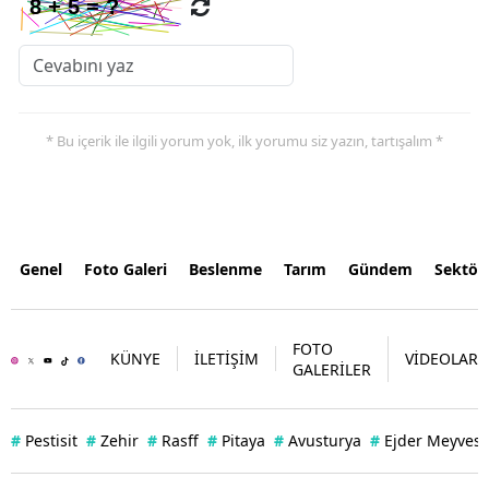
* Bu içerik ile ilgili yorum yok, ilk yorumu siz yazın, tartışalım *
Genel
Foto Galeri
Beslenme
Tarım
Gündem
Sektör
FOTO
KÜNYE
İLETİŞİM
VİDEOLAR
GALERİLER
#
Pestisit
#
Zehir
#
Rasff
#
Pitaya
#
Avusturya
#
Ejder Meyvesi