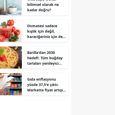
bilimsel olarak ne
kadar doğru?
Domatesi sadece
kışlık için değil,
karaciğeriniz için de
hazırlayın!
Barilla'dan 2030
hedefi: Tüm buğday
tarlaları yenileyici
tarıma geçecek
Gıda enflasyonu
yüzde 37,5'e çıktı:
Markette fiyat artışı
genel enflasyonu
geçti