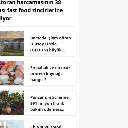
storan harcamasının 38
ası fast food zincirlerine
diyor
Borsada işlem gören
Ulusoy Un'da
(ULUUN) büyük
değişiklik
En pahalı ve en ucuz
protein kaynağı
hangisi?
Pancar üreticilerine
991 milyon liralık
bakım ödemesi
yapıldı
Chia suyu trendi