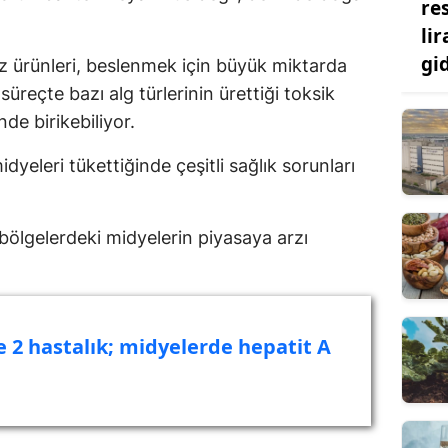
re
.
lir
gi
z ürünleri, beslenmek için büyük miktarda
süreçte bazı alg türlerinin ürettiği toksik
de birikebiliyor.
idyeleri tükettiğinde çeşitli sağlık sorunları
ölgelerdeki midyelerin piyasaya arzı
 2 hastalık; midyelerde hepatit A