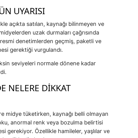
ÜN UYARISI
llikle açıkta satılan, kaynağı bilinmeyen ve
 midyelerden uzak durmaları çağrısında
 resmi denetimlerden geçmiş, paketli ve
lmesi gerektiği vurgulandı.
toksin seviyeleri normale dönene kadar
di.
E NELERE DIKKAT
öre midye tüketirken, kaynağı belli olmayan
oku, anormal renk veya bozulma belirtisi
i gerekiyor. Özellikle hamileler, yaşlılar ve