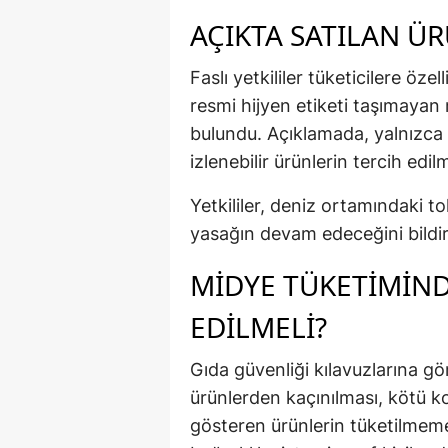
AÇIKTA SATILAN ÜR
Faslı yetkililer tüketicilere öze
resmi hijyen etiketi taşımayan
bulundu. Açıklamada, yalnızca
izlenebilir ürünlerin tercih edi
Yetkililer, deniz ortamındaki 
yasağın devam edeceğini bildir
MIDYE TÜKETIMIND
EDILMELI?
Gıda güvenliği kılavuzlarına g
ürünlerden kaçınılması, kötü k
gösteren ürünlerin tüketilmemes