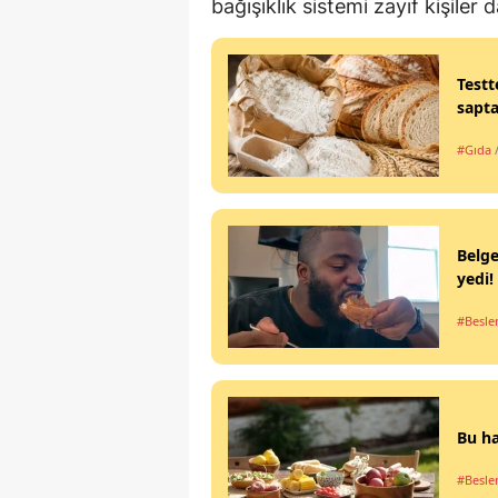
bağışıklık sistemi zayıf kişiler 
Testt
sapta
#Gıda
Belge
yedi!
#Besl
Bu ha
#Besl