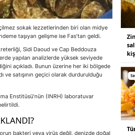
çilmez sokak lezzetlerinden biri olan midye
Zi
eme taşıyan gelişme ise Fas'tan geldi.
sa
ekreterliği, Sidi Daoud ve Cap Beddouza
ki
lerde yapılan analizlerde yüksek seviyede
diğini açıkladı. Bunun üzerine her iki bölgede
ı ve satışının geçici olarak durdurulduğu
S
tırma Enstitüsü'nün (INRH) laboratuvar
lirtildi.
AKLANDI?
Tü
sorun bakteri veya virüs değil, denizde doğal