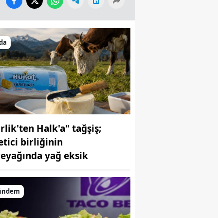
da
rlik'ten Halk'a" tağşiş;
tici birliğinin
reyağında yağ eksik
ündem