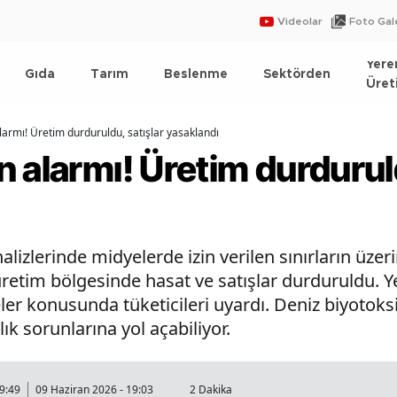
Videolar
Foto Gale
Yere
Gıda
Tarım
Beslenme
Sektörden
Üret
larmı! Üretim durduruldu, satışlar yasaklandı
 alarmı! Üretim durduruld
alizlerinde midyelerde izin verilen sınırların üzer
retim bölgesinde hasat ve satışlar durduruldu. Yetk
eler konusunda tüketicileri uyardı. Deniz biyotoks
ık sorunlarına yol açabiliyor.
9:49
09 Haziran 2026 - 19:03
2 Dakika