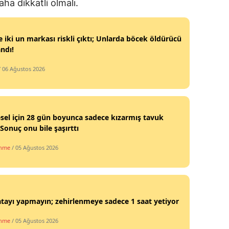
daha dikkatli olmalı.
e iki un markası riskli çıktı; Unlarda böcek öldürücü
ndı!
/ 06 Ağustos 2026
sel için 28 gün boyunca sadece kızarmış tavuk
 Sonuç onu bile şaşırttı
enme
/ 05 Ağustos 2026
tayı yapmayın; zehirlenmeye sadece 1 saat yetiyor
enme
/ 05 Ağustos 2026