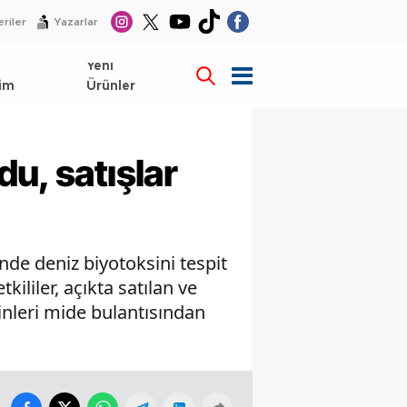
riler
Yazarlar
l
Yeni
im
Ürünler
u, satışlar
inde deniz biyotoksini tespit
ililer, açıkta satılan ve
inleri mide bulantısından