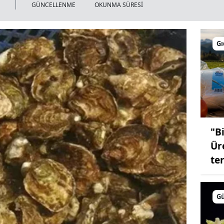
GÜNCELLENME
OKUNMA SÜRESİ
Gı
"Bi
Üre
te
G