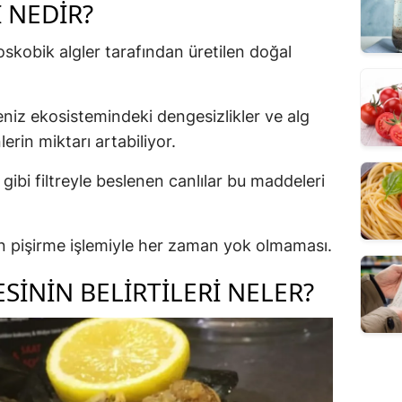
 NEDIR?
oskobik algler tarafından üretilen doğal
deniz ekosistemindeki dengesizlikler ve alg
erin miktarı artabiliyor.
 gibi filtreyle beslenen canlılar bu maddeleri
rin pişirme işlemiyle her zaman yok olmaması.
SININ BELIRTILERI NELER?