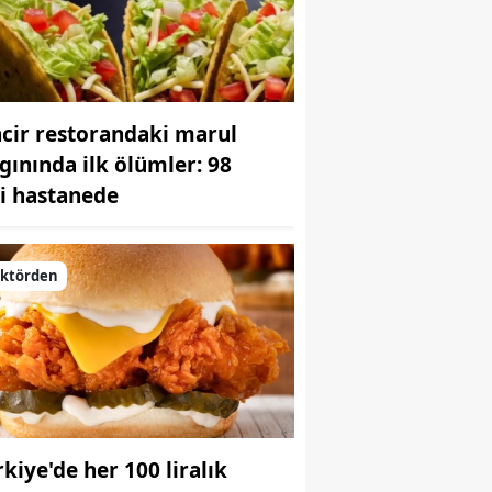
ncir restorandaki marul
lgınında ilk ölümler: 98
şi hastanede
ektörden
rkiye'de her 100 liralık