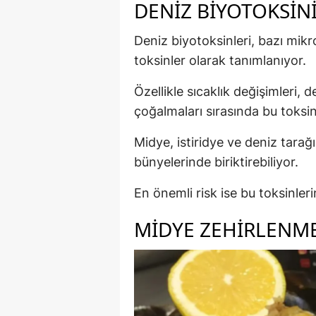
DENIZ BIYOTOKSINI
Deniz biyotoksinleri, bazı mikr
toksinler olarak tanımlanıyor.
Özellikle sıcaklık değişimleri, 
çoğalmaları sırasında bu toksinl
Midye, istiridye ve deniz tarağı
bünyelerinde biriktirebiliyor.
En önemli risk ise bu toksinle
MIDYE ZEHIRLENME