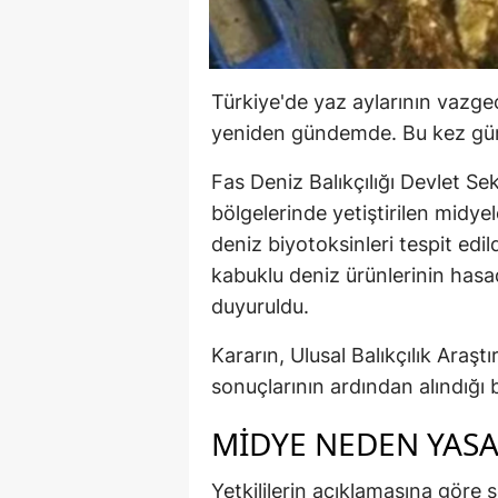
Türkiye'de yaz aylarının vazge
yeniden gündemde. Bu kez günd
Fas Deniz Balıkçılığı Devlet S
bölgelerinde yetiştirilen midye
deniz biyotoksinleri tespit edil
kabuklu deniz ürünlerinin hasad
duyuruldu.
Kararın, Ulusal Balıkçılık Araş
sonuçlarının ardından alındığı be
MIDYE NEDEN YAS
Yetkililerin açıklamasına göre 