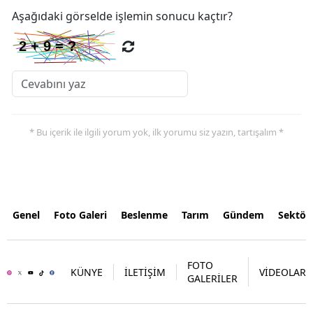
Aşağıdaki görselde işlemin sonucu kaçtır?
* Bu içerik ile ilgili yorum yok, ilk yorumu siz yazın, tartışalım *
Genel
Foto Galeri
Beslenme
Tarım
Gündem
Sektör
FOTO
KÜNYE
İLETİŞİM
VİDEOLAR
GALERİLER