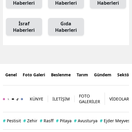
Haberleri
Haberleri
Haberleri
İsraf
Gıda
Haberleri
Haberleri
Genel
Foto Galeri
Beslenme
Tarım
Gündem
Sektör
FOTO
KÜNYE
İLETİŞİM
VİDEOLAR
GALERİLER
#
Pestisit
#
Zehir
#
Rasff
#
Pitaya
#
Avusturya
#
Ejder Meyvesi