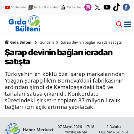
Videolar
Foto Galeriler
Yazarlar
Gıda Bülteni
Gündem
Şarap devinin bağları icradan satışta
Şarap devinin bağları icradan
satışta
Türkiye’nin en köklü özel şarap markalarından
Yazgan Şarapçılık’ın Bornova’daki fabrikasının
ardından şimdi de Kemalpaşa’daki bağ ve
tarlaları satışa çıkarıldı. Konkordato
sürecindeki şirketin toplam 87 milyon liralık
bağları için açık artırma yapılacak.
07 Mayıs 2026 - 17:18
2 Dakika
Haber Merkezi
YAYINLANMA
OKUNMA SÜRESİ