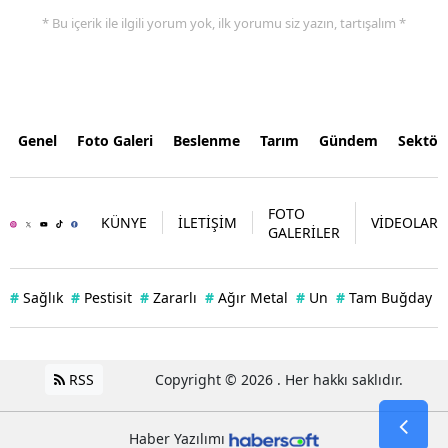
* Bu içerik ile ilgili yorum yok, ilk yorumu siz yazın, tartışalım *
Genel
Foto Galeri
Beslenme
Tarım
Gündem
Sektör
FOTO
KÜNYE
İLETİŞİM
VİDEOLAR
GALERİLER
#
Sağlık
#
Pestisit
#
Zararlı
#
Ağır Metal
#
Un
#
Tam Buğday
RSS
Copyright © 2026 . Her hakkı saklıdır.
Haber Yazılımı