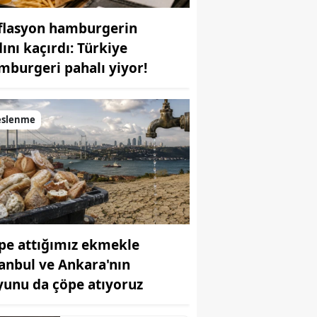
flasyon hamburgerin
dını kaçırdı: Türkiye
mburgeri pahalı yiyor!
eslenme
pe attığımız ekmekle
tanbul ve Ankara'nın
yunu da çöpe atıyoruz