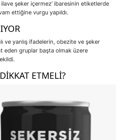
 ilave şeker içermez’ ibaresinin etiketlerde
evam ettiğine vurgu yapıldı.
LIYOR
lı ve yanlış ifadelerin, obezite ve şeker
kkat eden gruplar başta olmak üzere
 çekildi.
DİKKAT ETMELİ?