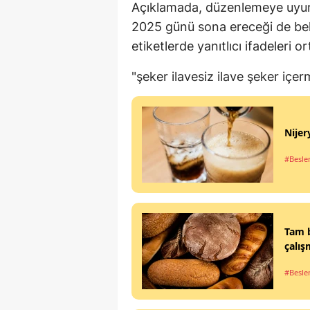
Açıklamada, düzenlemeye uyum 
2025 günü sona ereceği de belir
etiketlerde yanıtlıcı ifadeleri 
"şeker ilavesiz ilave şeker içe
Nijer
#Besl
Tam b
çalış
#Besl