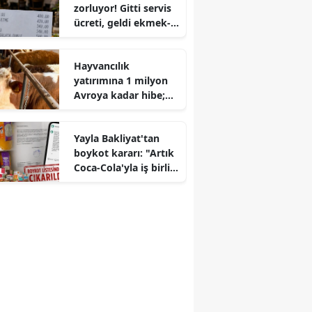
zorluyor! Gitti servis
ücreti, geldi ekmek-
su parası
Hayvancılık
yatırımına 1 milyon
Avroya kadar hibe;
IPARD 3 Başvuruları
başladı
Yayla Bakliyat'tan
boykot kararı: "Artık
Coca-Cola'yla iş birliği
yapmayacağız"