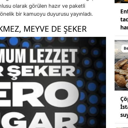
lusu olarak görülen hazır ve paketli
En
 yönelik bir kamuoyu duyurusu yayınladı.
ta
KMEZ, MEYVE DE ŞEKER
ha
B
Çö
İs
su