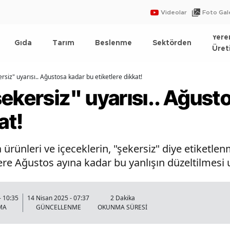
Videolar
Foto Gale
Yere
Gıda
Tarım
Beslenme
Sektörden
Üret
rsiz" uyarısı.. Ağustosa kadar bu etiketlere dikkat!
ekersiz" uyarısı.. Ağust
at!
a ürünleri ve içeceklerin, "şekersiz" diye etiketl
ere Ağustos ayına kadar bu yanlışın düzeltilmesi
- 10:35
14 Nisan 2025 - 07:37
2 Dakika
MA
GÜNCELLENME
OKUNMA SÜRESİ