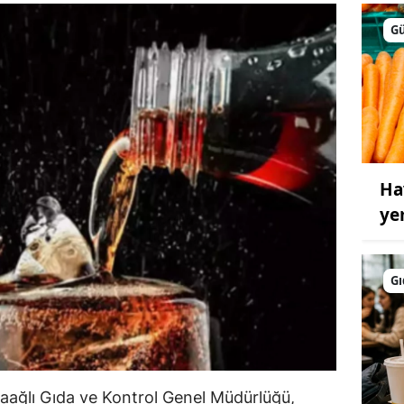
G
Ha
ye
Gı
aağlı Gıda ve Kontrol Genel Müdürlüğü,