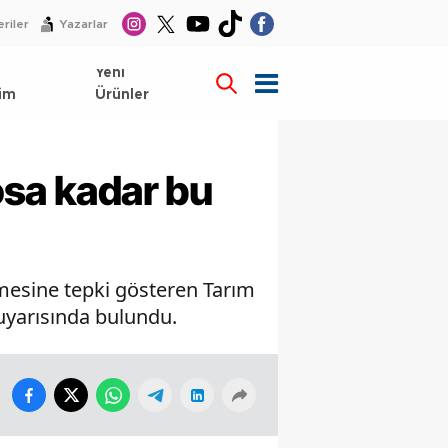
riler
Yazarlar
l
Yeni
im
Ürünler
osa kadar bu
enmesine tepki gösteren Tarım
 uyarısında bulundu.