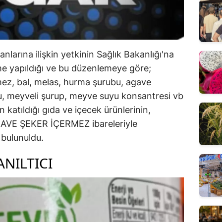
nlarına ilişkin yetkinin Sağlık Bakanlığı'na
me yapıldığı ve bu düzenlemeye göre;
mez, bal, melas, hurma şurubu, agave
bu, meyveli şurup, meyve suyu konsantresi vb
 katıldığı gıda ve içecek ürünlerinin,
LAVE ŞEKER İÇERMEZ ibareleriyle
 bulunuldu.
ANILTICI