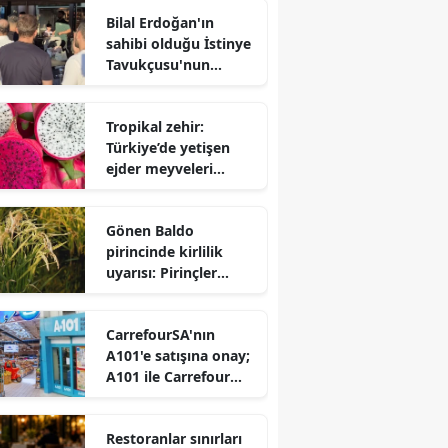
Bilal Erdoğan'ın
sahibi olduğu İstinye
Tavukçusu'nun
önünde kuyruk
Tropikal zehir:
Türkiye’de yetişen
ejder meyveleri
raflardan toplatılıyor
Gönen Baldo
pirincinde kirlilik
uyarısı: Pirinçler
analiz edilmeli!
CarrefourSA'nın
A101'e satışına onay;
A101 ile Carrefour
birleşiyor mu?
Restoranlar sınırları