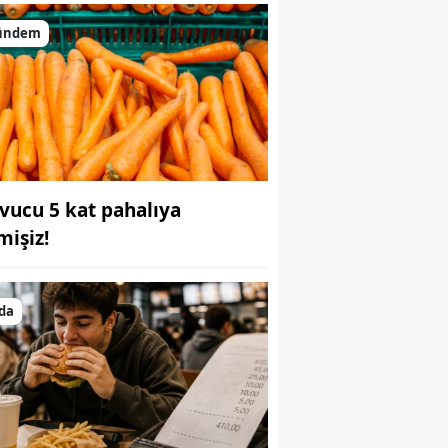
ündem
vucu 5 kat pahalıya
mişiz!
da