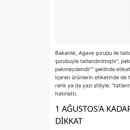
Bakanlık, Agave şurubu ile tatl
şurubuyla tatlandırılmıştır”, p
pekmezdendir'" şeklinde etiketl
içeren ürünlerin etiketinde de t
renk ya da yazı stiliyle; “tatla
hatırlattı.
1 AĞUSTOS'A KADA
DİKKAT