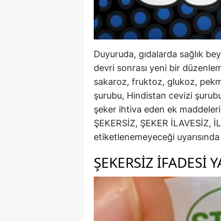
Duyuruda, gıdalarda sağlık beya
devri sonrası yeni bir düzenle
sakaroz, fruktoz, glukoz, pek
şurubu, Hindistan cevizi şuru
şeker ihtiva eden ek maddelerin
ŞEKERSİZ, ŞEKER İLAVESİZ, İ
etiketlenemeyeceği uyarısında
ŞEKERSİZ İFADESİ Y