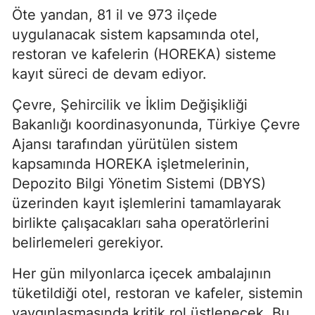
Öte yandan, 81 il ve 973 ilçede
uygulanacak sistem kapsamında otel,
restoran ve kafelerin (HOREKA) sisteme
kayıt süreci de devam ediyor.
Çevre, Şehircilik ve İklim Değişikliği
Bakanlığı koordinasyonunda, Türkiye Çevre
Ajansı tarafından yürütülen sistem
kapsamında HOREKA işletmelerinin,
Depozito Bilgi Yönetim Sistemi (DBYS)
üzerinden kayıt işlemlerini tamamlayarak
birlikte çalışacakları saha operatörlerini
belirlemeleri gerekiyor.
Her gün milyonlarca içecek ambalajının
tüketildiği otel, restoran ve kafeler, sistemin
yaygınlaşmasında kritik rol üstlenecek. Bu