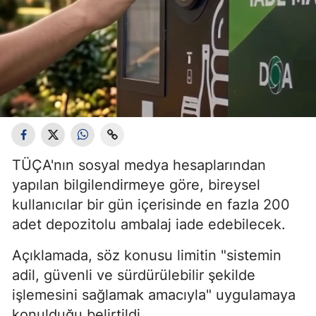
TÜÇA'nın sosyal medya hesaplarından
yapılan bilgilendirmeye göre, bireysel
kullanıcılar bir gün içerisinde en fazla 200
adet depozitolu ambalaj iade edebilecek.
Açıklamada, söz konusu limitin "sistemin
adil, güvenli ve sürdürülebilir şekilde
işlemesini sağlamak amacıyla" uygulamaya
konulduğu belirtildi.