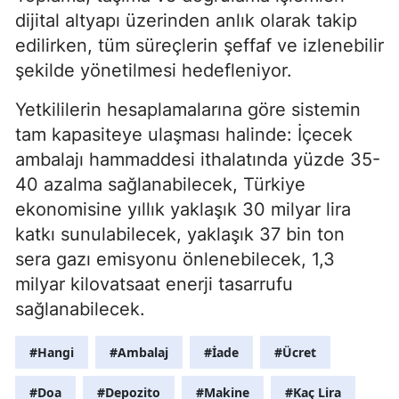
dijital altyapı üzerinden anlık olarak takip
edilirken, tüm süreçlerin şeffaf ve izlenebilir
şekilde yönetilmesi hedefleniyor.
Yetkililerin hesaplamalarına göre sistemin
tam kapasiteye ulaşması halinde: İçecek
ambalajı hammaddesi ithalatında yüzde 35-
40 azalma sağlanabilecek, Türkiye
ekonomisine yıllık yaklaşık 30 milyar lira
katkı sunulabilecek, yaklaşık 37 bin ton
sera gazı emisyonu önlenebilecek, 1,3
milyar kilovatsaat enerji tasarrufu
sağlanabilecek.
#Hangi
#Ambalaj
#İade
#Ücret
#Doa
#Depozito
#Makine
#Kaç Lira