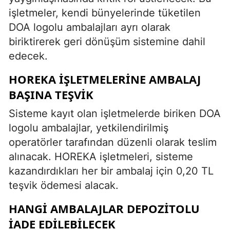
işletmeler, kendi bünyelerinde tüketilen
DOA logolu ambalajları ayrı olarak
biriktirerek geri dönüşüm sistemine dahil
edecek.
HOREKA IŞLETMELERINE AMBALAJ
BAŞINA TEŞVIK
Sisteme kayıt olan işletmelerde biriken DOA
logolu ambalajlar, yetkilendirilmiş
operatörler tarafından düzenli olarak teslim
alınacak. HOREKA işletmeleri, sisteme
kazandırdıkları her bir ambalaj için 0,20 TL
teşvik ödemesi alacak.
HANGİ AMBALAJLAR DEPOZİTOLU
İADE EDİLEBİLECEK