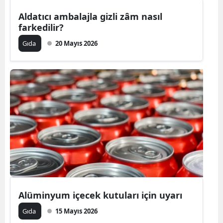
Aldatıcı ambalajla gizli zâm nasıl
farkedilir?
Gıda
20 Mayıs 2026
Alüminyum içecek kutuları için uyarı
Gıda
15 Mayıs 2026