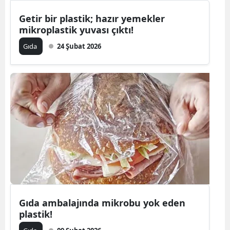
Getir bir plastik; hazır yemekler
mikroplastik yuvası çıktı!
Gıda
24 Şubat 2026
Gıda ambalajında mikrobu yok eden
plastik!