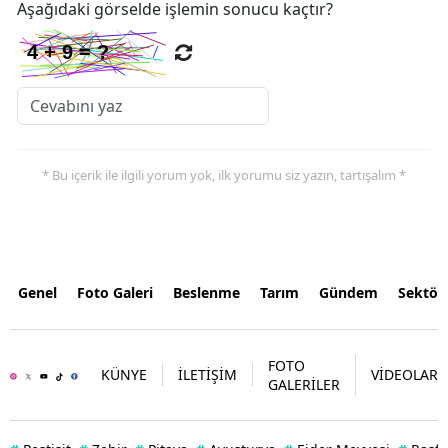
Aşağıdaki görselde işlemin sonucu kaçtır?
* Bu içerik ile ilgili yorum yok, ilk yorumu siz yazın, tartışalım *
Genel
Foto Galeri
Beslenme
Tarım
Gündem
Sektör
FOTO
KÜNYE
İLETİŞİM
VİDEOLAR
GALERİLER