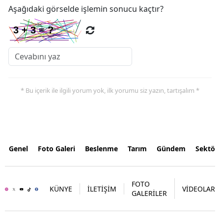
Aşağıdaki görselde işlemin sonucu kaçtır?
* Bu içerik ile ilgili yorum yok, ilk yorumu siz yazın, tartışalım *
Genel
Foto Galeri
Beslenme
Tarım
Gündem
Sektör
FOTO
KÜNYE
İLETİŞİM
VİDEOLAR
GALERİLER