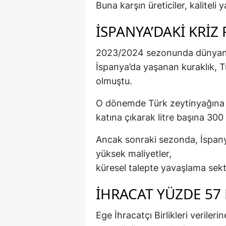
Buna karşın üreticiler, kaliteli
İSPANYA’DAKI KRIZ
2023/2024 sezonunda dünyanın
İspanya’da yaşanan kuraklık, T
olmuştu.
O dönemde Türk zeytinyağına dış
katına çıkarak litre başına 300 
Ancak sonraki sezonda, İspany
yüksek maliyetler,
küresel talepte yavaşlama sekt
İHRACAT YÜZDE 57
Ege İhracatçı Birlikleri veriler