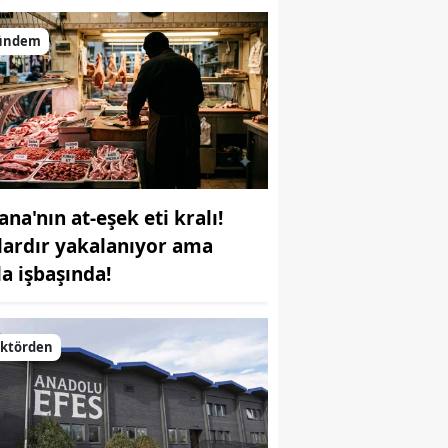
ündem
ana'nın at-eşek eti kralı!
llardır yakalanıyor ama
la işbaşında!
ektörden