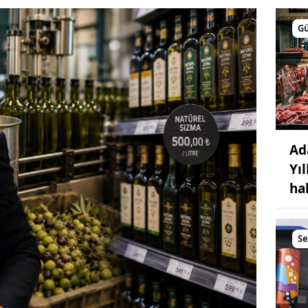
G
Ad
Yı
ha
S