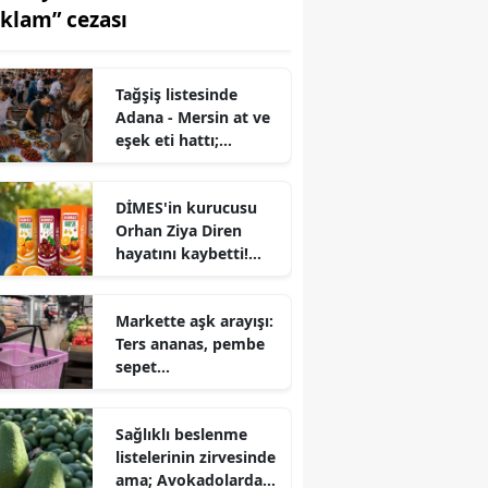
eklam” cezası
Tağşiş listesinde
Adana - Mersin at ve
eşek eti hattı;
Tantuniden ciğere..
DİMES'in kurucusu
Orhan Ziya Diren
hayatını kaybetti!
Türkiye meyve suyu
sektörünün
Markette aşk arayışı:
öncüsüydü..
Ters ananas, pembe
sepet…
Sağlıklı beslenme
listelerinin zirvesinde
ama; Avokadolarda