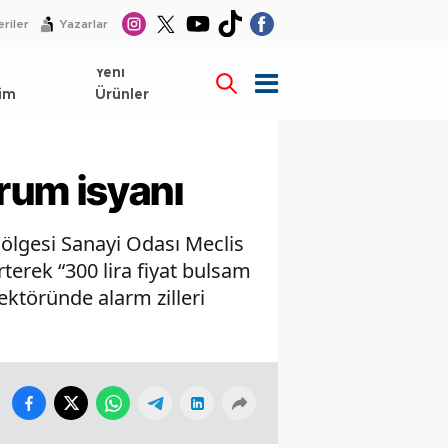
riler
Yazarlar
l
Yeni
im
Ürünler
rum isyanı
 Bölgesi Sanayi Odası Meclis
rterek “300 lira fiyat bulsam
ektöründe alarm zilleri