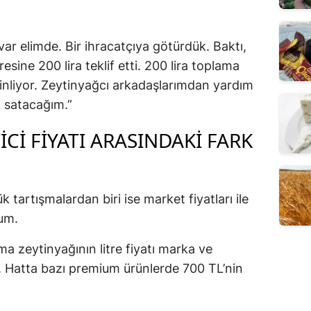
ar elimde. Bir ihracatçıya götürdük. Baktı,
tresine 200 lira teklif etti. 200 lira toplama
im inliyor. Zeytinyağcı arkadaşlarımdan yardım
m satacağım.”
TICI FIYATI ARASINDAKI FARK
tartışmalardan biri ise market fiyatları ile
rum.
a zeytinyağının litre fiyatı marka ve
 Hatta bazı premium ürünlerde 700 TL’nin