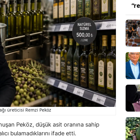
“r
ağı üreticisi Remzi Peköz
nuşan Peköz, düşük asit oranına sahip
ıcı bulamadıklarını ifade etti.