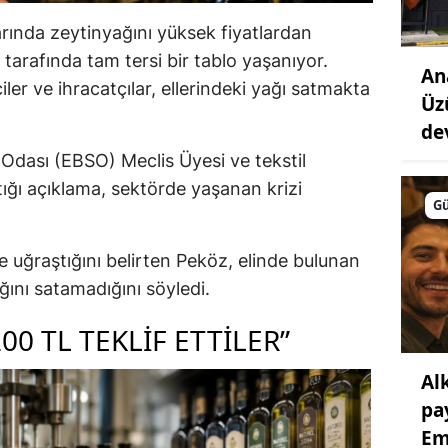
arında zeytinyağını yüksek fiyatlardan
tarafında tam tersi bir tablo yaşanıyor.
An
iler ve ihracatçılar, ellerindeki yağı satmakta
Üz
de
Odası (EBSO) Meclis Üyesi ve tekstil
ığı açıklama, sektörde yaşanan krizi
G
e uğraştığını belirten Peköz, elinde bulunan
ğını satamadığını söyledi.
200 TL TEKLIF ETTILER”
Al
pa
Em