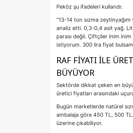
Peköz şu ifadeleri kullandı:
“13-14 ton sızma zeytinyağım v
analiz etti. 0,3-0,4 asit yağ. Li
parası değil. Çiftçiler inim in
istiyorum. 300 lira fiyat bulsa
RAF FIYATI ILE ÜRE
BÜYÜYOR
Sektörde dikkat çeken en büyük 
üretici fiyatları arasındaki uçu
Bugün marketlerde natürel sızm
ambalaja göre 450 TL, 500 TL.
üzerine çıkabiliyor.