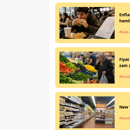
Enfla
hambu
#Gıda
Fiyat
zam 
#Gün
New Y
#Gün