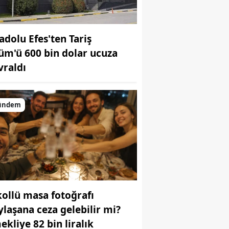
adolu Efes'ten Tariş
üm'ü 600 bin dolar ucuza
vraldı
ündem
kollü masa fotoğrafı
ylaşana ceza gelebilir mi?
ekliye 82 bin liralık