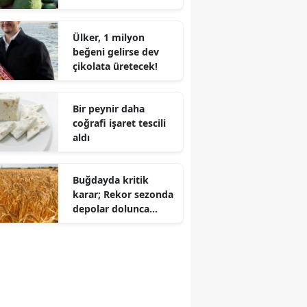
ağır metal alarmı!
Ülker, 1 milyon
beğeni gelirse dev
çikolata üretecek!
Bir peynir daha
coğrafi işaret tescili
aldı
Buğdayda kritik
karar; Rekor sezonda
depolar dolunca
yasak kalktı!