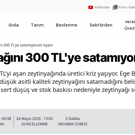
Videolar
Foto Gale
Yere
Gıda
Tarım
Beslenme
Sektörden
Üret
nı 300 TL'ye satamıyorum isyanı
ağını 300 TL'ye satamıyo
 TL’yi aşan zeytinyağında üretici kriz yaşıyor. Ege
üşük asitli kaliteli zeytinyağını satamadığını beli
 sert düşüş ve stok baskısı nedeniyle zeytinyağı s
- 00:38
24 Mayıs 2026 - 13:05
2 Dakika
MA
GÜNCELLENME
OKUNMA SÜRESİ