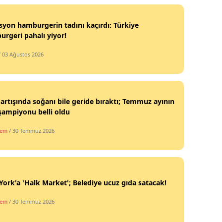
syon hamburgerin tadını kaçırdı: Türkiye
rgeri pahalı yiyor!
/ 03 Ağustos 2026
 artışında soğanı bile geride bıraktı; Temmuz ayının
şampiyonu belli oldu
dem
/ 30 Temmuz 2026
ork'a 'Halk Market'; Belediye ucuz gıda satacak!
dem
/ 30 Temmuz 2026