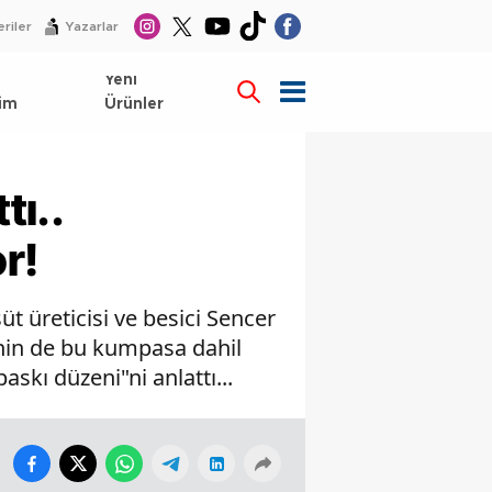
riler
Yazarlar
l
Yeni
im
Ürünler
tı..
r!
üt üreticisi ve besici Sencer
inin de bu kumpasa dahil
askı düzeni"ni anlattı...