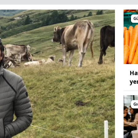
G
Ha
ye
Gı