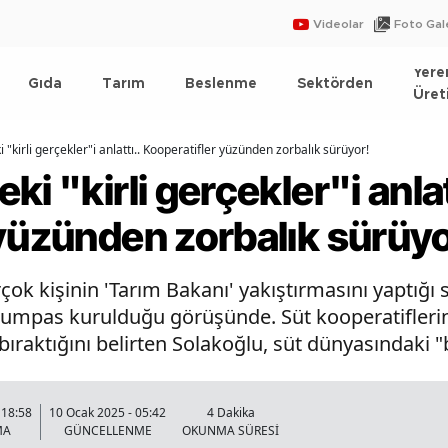
Videolar
Foto Gale
Yere
Gıda
Tarım
Beslenme
Sektörden
Üret
 "kirli gerçekler"i anlattı.. Kooperatifler yüzünden zorbalık sürüyor!
i "kirli gerçekler"i anlat
yüzünden zorbalık sürüyo
ok kişinin 'Tarım Bakanı' yakıştırmasını yaptığı s
e kumpas kurulduğu görüşünde. Süt kooperatifler
bıraktığını belirten Solakoğlu, süt dünyasındaki "b
 18:58
10 Ocak 2025 - 05:42
4 Dakika
MA
GÜNCELLENME
OKUNMA SÜRESİ