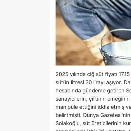
2025 yılında çiğ süt fiyatı 17,1
sütün litresi 30 lirayı aşıyor.
hesabında gündeme getiren Sen
sanayicilerin, çiftinin emeğinin
manipüle ettiğini iddia etmiş v
belirtmişti. Dünya Gazetesi'nin
Solakoğlu, süt üreticilerinin k