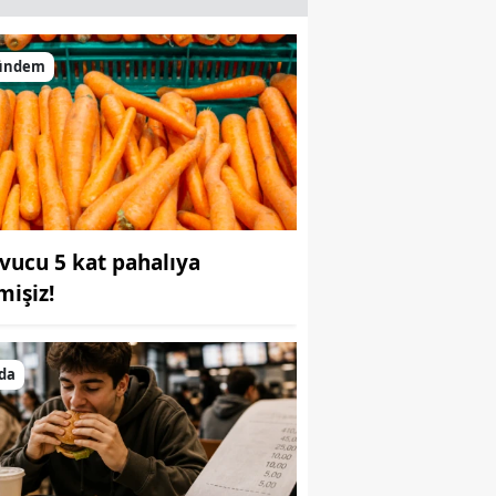
ündem
vucu 5 kat pahalıya
mişiz!
da