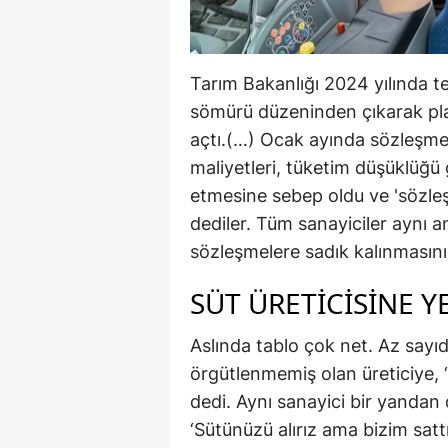
Tarım Bakanlığı 2024 yılında te
sömürü düzeninden çıkarak pla
açtı.(…) Ocak ayında sözleşmel
maliyetleri, tüketim düşüklüğü g
etmesine sebep oldu ve 'sözleş
dediler. Tüm sanayiciler aynı a
sözleşmelere sadık kalınmasını
SÜT ÜRETICISINE Y
Aslında tablo çok net. Az sayıd
örgütlenmemiş olan üreticiye, 
dedi. Aynı sanayici bir yandan
‘Sütünüzü alırız ama bizim sattı