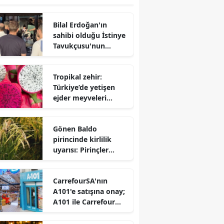
Bilal Erdoğan'ın
sahibi olduğu İstinye
Tavukçusu'nun
önünde kuyruk
Tropikal zehir:
Türkiye’de yetişen
ejder meyveleri
raflardan toplatılıyor
Gönen Baldo
pirincinde kirlilik
uyarısı: Pirinçler
analiz edilmeli!
CarrefourSA'nın
A101'e satışına onay;
A101 ile Carrefour
birleşiyor mu?