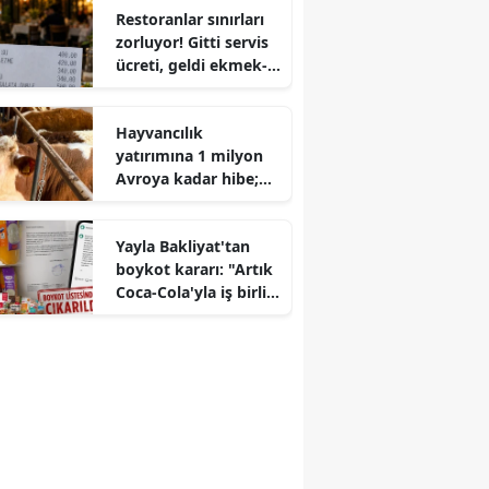
Restoranlar sınırları
zorluyor! Gitti servis
ücreti, geldi ekmek-
su parası
Hayvancılık
yatırımına 1 milyon
Avroya kadar hibe;
IPARD 3 Başvuruları
başladı
Yayla Bakliyat'tan
boykot kararı: "Artık
Coca-Cola'yla iş birliği
yapmayacağız"