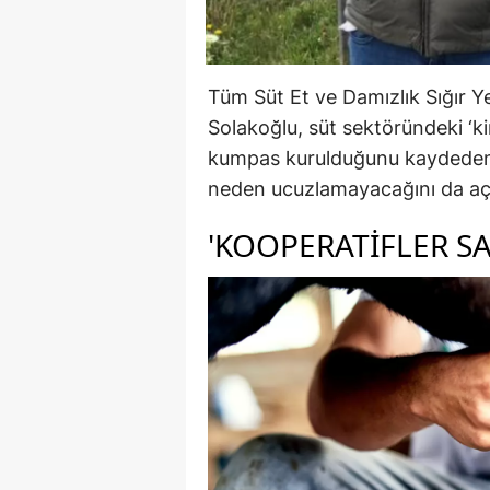
Tüm Süt Et ve Damızlık Sığır Ye
Solakoğlu, süt sektöründeki ‘kirl
kumpas kurulduğunu kaydeden S
neden ucuzlamayacağını da açı
'KOOPERATIFLER SA