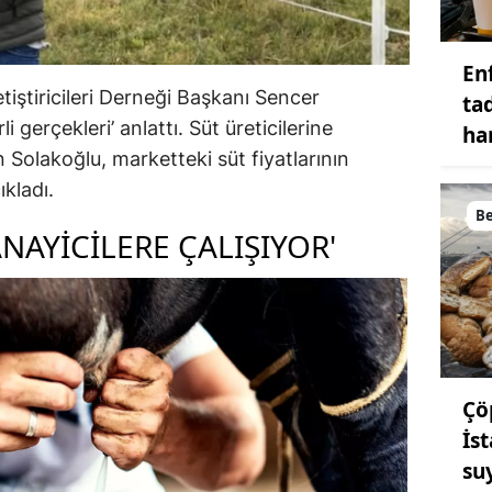
En
tiştiricileri Derneği Başkanı Sencer
ta
i gerçekleri’ anlattı. Süt üreticilerine
ha
olakoğlu, marketteki süt fiyatlarının
kladı.
B
NAYICILERE ÇALIŞIYOR'
Çö
İs
su