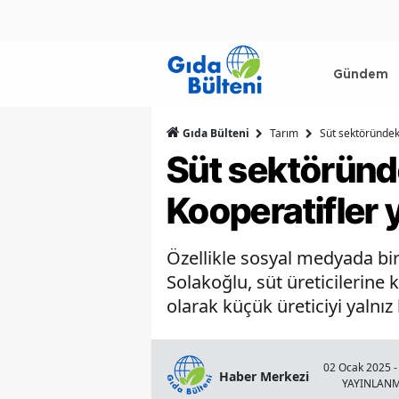
Gündem
Gıda Bülteni
Tarım
Süt sektöründeki
Süt sektöründek
Kooperatifler 
Özellikle sosyal medyada birç
Solakoğlu, süt üreticilerin
olarak küçük üreticiyi yalnız 
02 Ocak 2025 -
Haber Merkezi
YAYINLAN