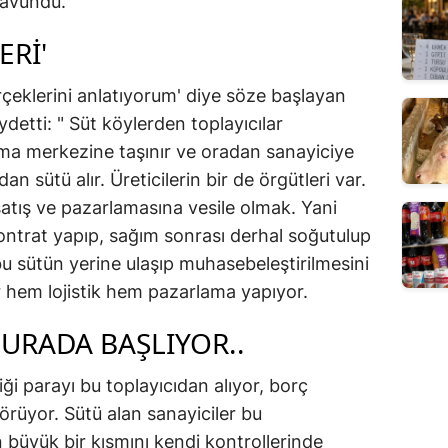
ı savundu.
ERI'
erçeklerini anlatıyorum' diye söze başlayan
ydetti: " Süt köylerden toplayıcılar
nma merkezine taşınır ve oradan sanayiciye
dan sütü alır. Üreticilerin bir de örgütleri var.
satış ve pazarlamasına vesile olmak. Yani
kontrat yapıp, sağım sonrası derhal soğutulup
u sütün yerine ulaşıp muhasebeleştirilmesini
r hem lojistik hem pazarlama yapıyor.
BURADA BAŞLIYOR..
ği parayı bu toplayıcıdan alıyor, borç
görüyor. Sütü alan sanayiciler bu
in büyük bir kısmını kendi kontrollerinde