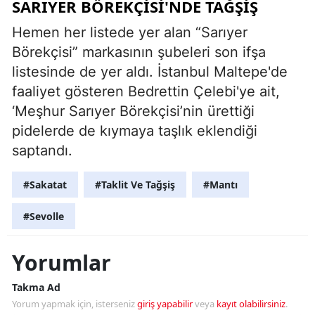
SARIYER BÖREKÇISI'NDE TAĞŞIŞ
Hemen her listede yer alan “Sarıyer
Börekçisi” markasının şubeleri son ifşa
listesinde de yer aldı. İstanbul Maltepe'de
faaliyet gösteren Bedrettin Çelebi'ye ait,
‘Meşhur Sarıyer Börekçisi’nin ürettiği
pidelerde de kıymaya taşlık eklendiği
saptandı.
#Sakatat
#Taklit Ve Tağşiş
#Mantı
#Sevolle
Yorumlar
Takma Ad
Yorum yapmak için, isterseniz
giriş yapabilir
veya
kayıt olabilirsiniz
.