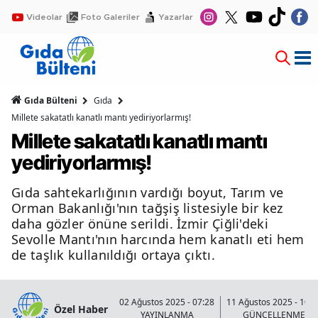
Videolar
Foto Galeriler
Yazarlar
Gıda Bülteni
Gıda
Millete sakatatlı kanatlı mantı yediriyorlarmış!
Millete sakatatlı kanatlı mantı
yediriyorlarmış!
Gıda sahtekarlığının vardığı boyut, Tarım ve
Orman Bakanlığı'nın tağşiş listesiyle bir kez
daha gözler önüne serildi. İzmir Çiğli'deki
Sevolle Mantı'nın harcında hem kanatlı eti hem
de taşlık kullanıldığı ortaya çıktı.
02 Ağustos 2025 - 07:28
11 Ağustos 2025 - 10:4
Özel Haber
YAYINLANMA
GÜNCELLENME