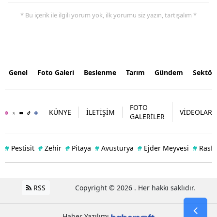
* Bu içerik ile ilgili yorum yok, ilk yorumu siz yazın, tartışalım *
Genel
Foto Galeri
Beslenme
Tarım
Gündem
Sektör
FOTO
KÜNYE
İLETİŞİM
VİDEOLAR
GALERİLER
#
Pestisit
#
Zehir
#
Pitaya
#
Avusturya
#
Ejder Meyvesi
#
Rasff
RSS
Copyright © 2026 . Her hakkı saklıdır.
Haber Yazılımı