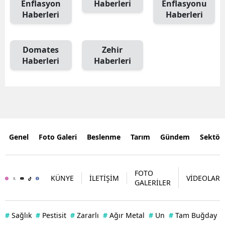
Enflasyon
Haberleri
Enflasyonu
Haberleri
Haberleri
Domates
Zehir
Haberleri
Haberleri
Genel
Foto Galeri
Beslenme
Tarım
Gündem
Sektör
FOTO
KÜNYE
İLETİŞİM
VİDEOLAR
GALERİLER
#
Sağlık
#
Pestisit
#
Zararlı
#
Ağır Metal
#
Un
#
Tam Buğday