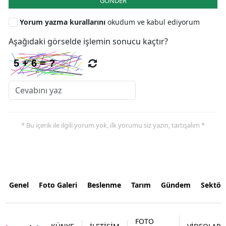
GÖNDER
Yorum yazma kurallarını
okudum ve kabul ediyorum
Aşağıdaki görselde işlemin sonucu kaçtır?
* Bu içerik ile ilgili yorum yok, ilk yorumu siz yazın, tartışalım *
Genel
Foto Galeri
Beslenme
Tarım
Gündem
Sektör
FOTO