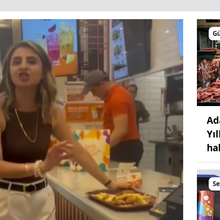
G
Ad
Yı
ha
S