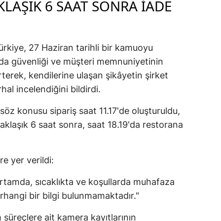
LAŞIK 6 SAAT SONRA IADE
rkiye, 27 Haziran tarihli bir kamuoyu
gıda güvenliği ve müşteri memnuniyetinin
rterek, kendilerine ulaşan şikâyetin şirket
al incelendiğini bildirdi.
öz konusu sipariş saat 11.17'de oluşturuldu,
yaklaşık 6 saat sonra, saat 18.19'da restorana
e yer verildi:
ortamda, sıcaklıkta ve koşullarda muhafaza
erhangi bir bilgi bulunmamaktadır."
 süreçlere ait kamera kayıtlarının