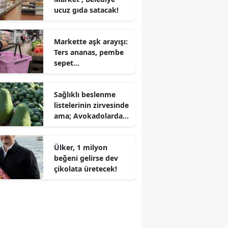
ucuz gıda satacak!
Markette aşk arayışı:
Ters ananas, pembe
sepet…
Sağlıklı beslenme
listelerinin zirvesinde
ama; Avokadolarda
ağır metal alarmı!
Ülker, 1 milyon
beğeni gelirse dev
çikolata üretecek!