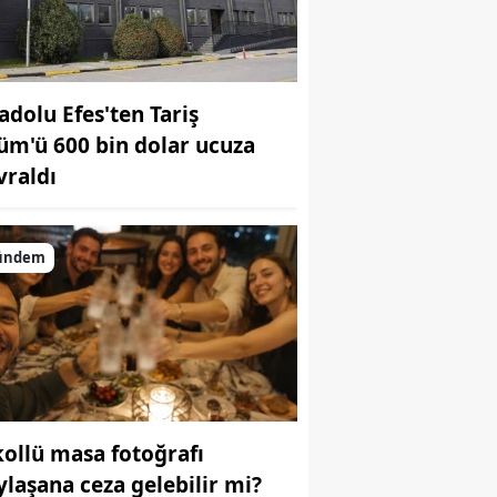
adolu Efes'ten Tariş
üm'ü 600 bin dolar ucuza
vraldı
ündem
kollü masa fotoğrafı
ylaşana ceza gelebilir mi?