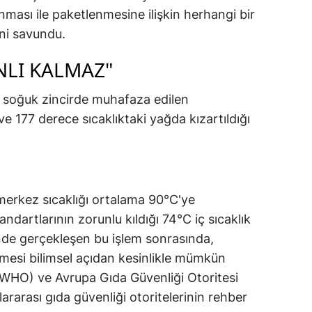
nması ile paketlenmesine ilişkin herhangi bir
ini savundu.
NLI KALMAZ"
n soğuk zincirde muhafaza edilen
 177 derece sıcaklıktaki yağda kızartıldığı
merkez sıcaklığı ortalama 90°C'ye
ndartlarının zorunlu kıldığı 74°C iç sıcaklık
inde gerçekleşen bu işlem sonrasında,
nmesi bilimsel açıdan kesinlikle mümkün
(WHO) ve Avrupa Gıda Güvenliği Otoritesi
rarası gıda güvenliği otoritelerinin rehber