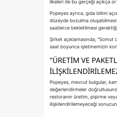
ilkeleri de bu gerçeği açıkça o
Popeyes ayrıca, gıda bilimi açı
düzeyde bozulma oluşabilmesi 
saatlerce bekletilmesi gerektiğ
Şirket açıklamasında, "Somut o
saat boyunca işletmemizin kontro
"ÜRETIM VE PAKET
ILIŞKILENDIRILEME
Popeyes, mevcut bulgular, kamer
değerlendirmeler doğrultusund
restoranın üretim, pişirme veya
ilişkilendirilemeyeceği sonucuna 