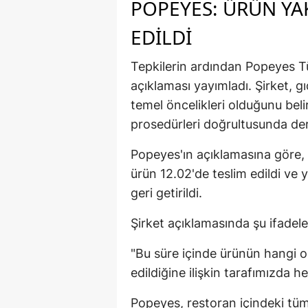
POPEYES: ÜRÜN YAK
EDILDI
Tepkilerin ardından Popeyes Tü
açıklaması yayımladı. Şirket, 
temel öncelikleri olduğunu beli
prosedürleri doğrultusunda derh
Popeyes'ın açıklamasına göre, s
ürün 12.02'de teslim edildi ve 
geri getirildi.
Şirket açıklamasında şu ifadeler
"Bu süre içinde ürünün hangi 
edildiğine ilişkin tarafımızda h
Popeyes, restoran içindeki tüm