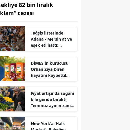
ekliye 82 bin liralık
eklam” cezası
Tağşiş listesinde
Adana - Mersin at ve
eşek eti hattı;
Tantuniden ciğere..
DİMES'in kurucusu
Orhan Ziya Diren
hayatını kaybetti!
Türkiye meyve suyu
sektörünün
Fiyat artışında soğanı
öncüsüydü..
bile geride bıraktı;
Temmuz ayının zam
şampiyonu belli oldu
New York'a 'Halk
Market'; Belediye