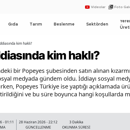
Videolar
Foto Gale
Yere
Gıda
Tarım
Beslenme
Sektörden
Üret
iddiasında kim haklı?
ddiasında kim haklı?
ndeki bir Popeyes şubesinden satın alınan kızarm
sosyal medyada gündem oldu. İddiayı sosyal medy
en, Popeyes Türkiye ise yaptığı açıklamada ürü
tirildiğini ve bu süre boyunca hangi koşullarda 
6 - 01:11
28 Haziran 2026 - 22:12
3 Dakika
NMA
GÜNCELLENME
OKUNMA SÜRESİ