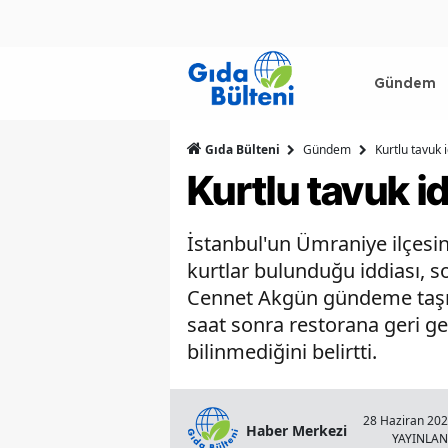
Gündem
Gıda Bülteni
Gündem
Kurtlu tavuk 
Kurtlu tavuk i
İstanbul'un Ümraniye ilçesi
kurtlar bulunduğu iddiası, 
Cennet Akgün gündeme taşırk
saat sonra restorana geri ge
bilinmediğini belirtti.
28 Haziran 202
Haber Merkezi
YAYINLA