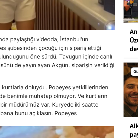
An
a paylaştığı videoda, İstanbul'un
Üz
es şubesinden çocuğu için sipariş ettiği
de
bulunduğunu öne sürdü. Tavuğun içinde canlı
sünü de yayınlayan Akgün, siparişin verildiği
G
 kurtlarla doluydu. Popeyes yetkililerinden
de benimle muhatap olmuyor. Ve kurtların
 bir müdürümüz var. Kuryede iki saatte
ip bana bunu açıklasın. Popeyes
Al
pa