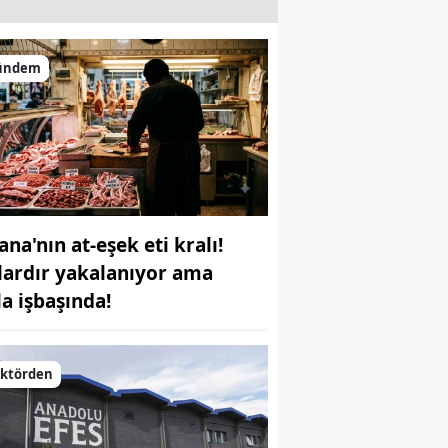
ündem
ana'nın at-eşek eti kralı!
llardır yakalanıyor ama
la işbaşında!
ektörden