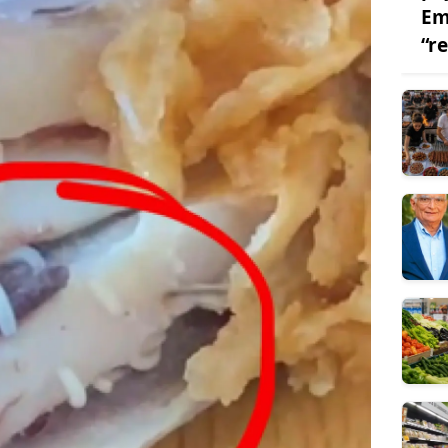
Em
“r