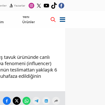
riler
Yazarlar
l
Yeni
im
Ürünler
ış tavuk ürününde canlı
a fenomeni (influencer)
nün teslimattan yaklaşık 6
muhafaza edildiğinin