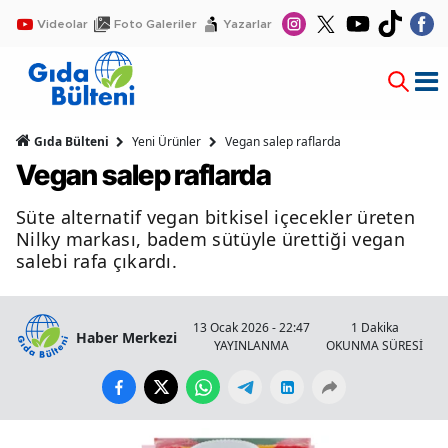
Videolar
Foto Galeriler
Yazarlar
Gıda Bülteni
Yeni Ürünler
Vegan salep raflarda
Vegan salep raflarda
Süte alternatif vegan bitkisel içecekler üreten
Nilky markası, badem sütüyle ürettiği vegan
salebi rafa çıkardı.
13 Ocak 2026 - 22:47
1 Dakika
Haber Merkezi
YAYINLANMA
OKUNMA SÜRESİ