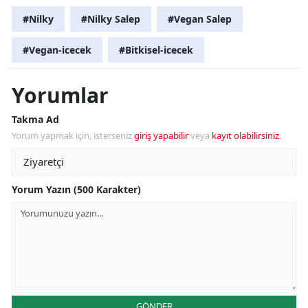
#Nilky
#Nilky Salep
#Vegan Salep
#Vegan-icecek
#Bitkisel-icecek
Yorumlar
Takma Ad
Yorum yapmak için, isterseniz
giriş yapabilir
veya
kayıt olabilirsiniz
.
Yorum Yazın (500 Karakter)
GÖNDER