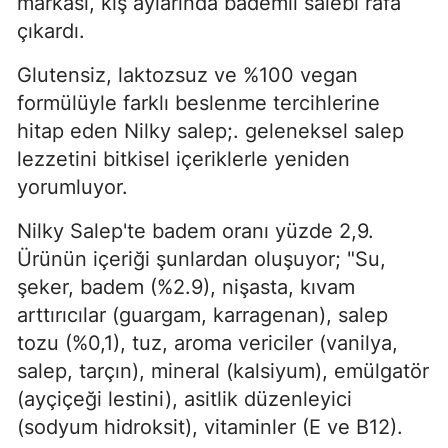
markası, kış aylarında bademli salebi rafa
çıkardı.
Glutensiz, laktozsuz ve %100 vegan
formülüyle farklı beslenme tercihlerine
hitap eden Nilky salep;. geleneksel salep
lezzetini bitkisel içeriklerle yeniden
yorumluyor.
Nilky Salep'te badem oranı yüzde 2,9.
Ürünün içeriği şunlardan oluşuyor; "Su,
şeker, badem (%2.9), nişasta, kıvam
arttırıcılar (guargam, karragenan), salep
tozu (%0,1), tuz, aroma vericiler (vanilya,
salep, tarçın), mineral (kalsiyum), emülgatör
(ayçiçeği lestini), asitlik düzenleyici
(sodyum hidroksit), vitaminler (E ve B12).