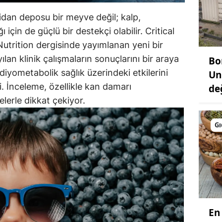
idan deposu bir meyve değil; kalp,
için de güçlü bir destekçi olabilir. Critical
utrition dergisinde yayımlanan yeni bir
yılan klinik çalışmaların sonuçlarını bir araya
Bo
iyometabolik sağlık üzerindeki etkilerini
Un
. İnceleme, özellikle kan damarı
de
lerle dikkat çekiyor.
Gı
En