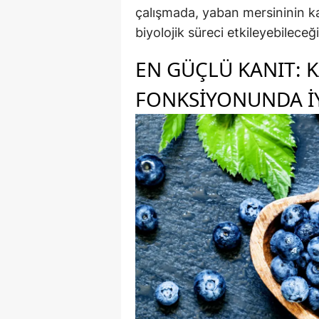
çalışmada, yaban mersininin kal
biyolojik süreci etkileyebileceği 
EN GÜÇLÜ KANIT: 
FONKSIYONUNDA I