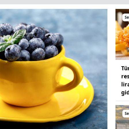
S
Tü
re
lir
gi
S