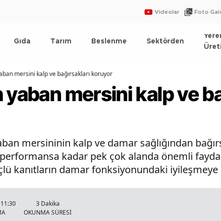
Videolar
Foto Gale
Yere
Gıda
Tarım
Beslenme
Sektörden
Üret
aban mersini kalp ve bağırsakları koruyor
 yaban mersini kalp ve ba
 yaban mersininin kalp ve damar sağlığından bağ
l performansa kadar pek çok alanda önemli faydal
çlü kanıtların damar fonksiyonundaki iyileşmeye i
 11:30
3 Dakika
MA
OKUNMA SÜRESİ