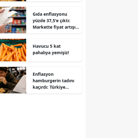
tarıma geçecek
Gıda enflasyonu
yüzde 37,5'e çıktı:
Markette fiyat artışı
genel enflasyonu
geçti
Havucu 5 kat
pahalıya yemişiz!
Enflasyon
hamburgerin tadını
kaçırdı: Türkiye
hamburgeri pahalı
yiyor!