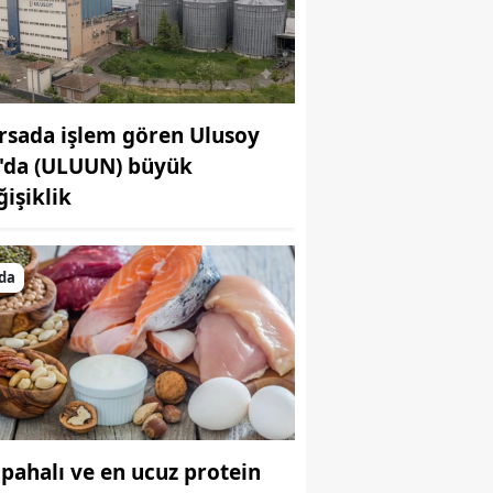
rsada işlem gören Ulusoy
'da (ULUUN) büyük
ğişiklik
da
 pahalı ve en ucuz protein