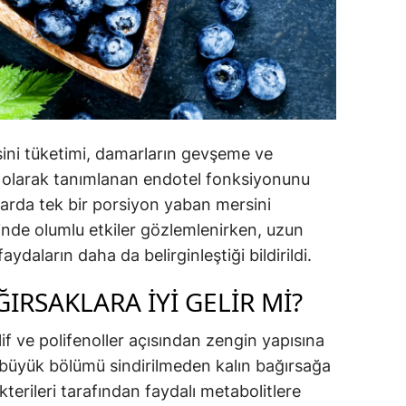
ini tüketimi, damarların gevşeme ve
i olarak tanımlanan endotel fonksiyonunu
alarda tek bir porsiyon yaban mersini
çinde olumlu etkiler gözlemlenirken, uzun
ydaların daha da belirginleştiği bildirildi.
IRSAKLARA IYI GELIR MI?
if ve polifenoller açısından zengin yapısına
in büyük bölümü sindirilmeden kalın bağırsağa
terileri tarafından faydalı metabolitlere