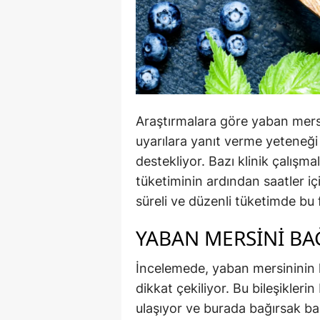
Araştırmalara göre yaban mers
uyarılara yanıt verme yeteneğ
destekliyor. Bazı klinik çalışm
tüketiminin ardından saatler i
süreli ve düzenli tüketimde bu fa
YABAN MERSINI BAĞ
İncelemede, yaban mersininin l
dikkat çekiliyor. Bu bileşikler
ulaşıyor ve burada bağırsak bak