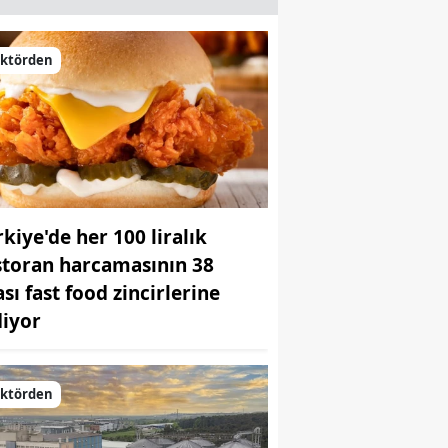
ektörden
rkiye'de her 100 liralık
storan harcamasının 38
ası fast food zincirlerine
diyor
ektörden