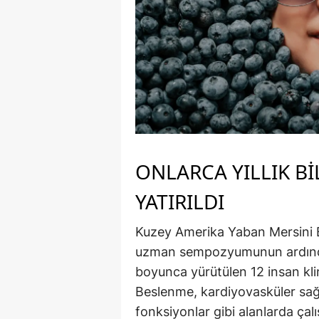
ONLARCA YILLIK BI
YATIRILDI
Kuzey Amerika Yaban Mersini B
uzman sempozyumunun ardından
boyunca yürütülen 12 insan klin
Beslenme, kardiyovasküler sağl
fonksiyonlar gibi alanlarda çal