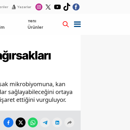
riler
Yazarlar
l
Yeni
im
Ürünler
ğırsakları
ırsak mikrobiyomuna, kan
ar sağlayabileceğini ortaya
şaret ettiğini vurguluyor.