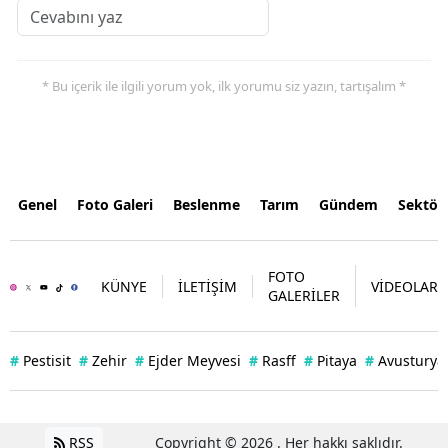
* Bu içerik ile ilgili yorum yok, ilk yorumu siz yazın, tartışalım *
Genel
Foto Galeri
Beslenme
Tarım
Gündem
Sektör
FOTO
KÜNYE
İLETİŞİM
VİDEOLAR
GALERİLER
#
Pestisit
#
Zehir
#
Ejder Meyvesi
#
Rasff
#
Pitaya
#
Avusturya
RSS
Copyright © 2026 . Her hakkı saklıdır.