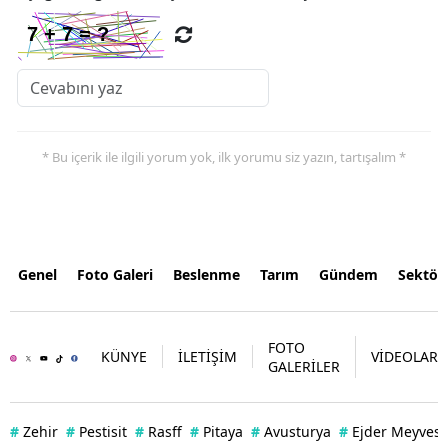
* Bu içerik ile ilgili yorum yok, ilk yorumu siz yazın, tartışalım *
Genel
Foto Galeri
Beslenme
Tarım
Gündem
Sektör
FOTO
KÜNYE
İLETİŞİM
VİDEOLAR
GALERİLER
#
Zehir
#
Pestisit
#
Rasff
#
Pitaya
#
Avusturya
#
Ejder Meyvesi