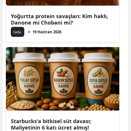
Yoğurtta protein savaşları: Kim haklı,
Danone mi Chobani mi?
Gıda
19 Haziran 2026
Starbucks'a bitkisel süt davası;
Maliyetinin 6 katı ücret almış!