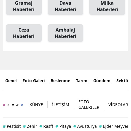
Gramaj
Dava
Milka
Haberleri
Haberleri
Haberleri
Ceza
Ambalaj
Haberleri
Haberleri
Genel
Foto Galeri
Beslenme
Tarım
Gündem
Sektör
FOTO
KÜNYE
İLETİŞİM
VİDEOLAR
GALERİLER
#
Pestisit
#
Zehir
#
Rasff
#
Pitaya
#
Avusturya
#
Ejder Meyvesi