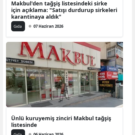
Makbul'den tağşiş listesindeki sirke
için açıklama: "Satışı durdurup sirkeleri
karantinaya aldık"
Gıda
07 Haziran 2026
Ünlü kuruyemiş zinciri Makbul tağşiş
listesinde
Gıda
06 Haziran 2026