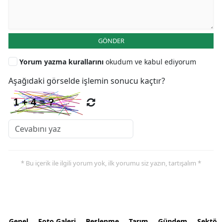
GÖNDER
Yorum yazma kurallarını
okudum ve kabul ediyorum
Aşağıdaki görselde işlemin sonucu kaçtır?
* Bu içerik ile ilgili yorum yok, ilk yorumu siz yazın, tartışalım *
Genel
Foto Galeri
Beslenme
Tarım
Gündem
Sektör