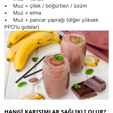
• Muz + çilek / böğürtlen / üzüm
• Muz + elma
• Muz + pancar yaprağı (diğer yüksek
PPO’lu gıdalar)
HANGI KARIŞIMLAR SAĞLIKLI OLUR?