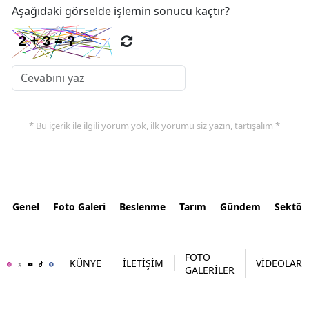
Aşağıdaki görselde işlemin sonucu kaçtır?
* Bu içerik ile ilgili yorum yok, ilk yorumu siz yazın, tartışalım *
Genel
Foto Galeri
Beslenme
Tarım
Gündem
Sektör
FOTO
KÜNYE
İLETİŞİM
VİDEOLAR
GALERİLER