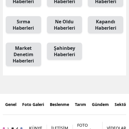
Haberleri
Haberleri
Haberleri
Sırma
Ne Oldu
Kapandı
Haberleri
Haberleri
Haberleri
Market
Şahinbey
Denetim
Haberleri
Haberleri
Genel
Foto Galeri
Beslenme
Tarım
Gündem
Sektör
FOTO
KÜNYE
İLETİŞİM
VİDEOLAR