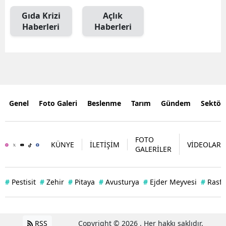
Gıda Krizi
Açlık
Haberleri
Haberleri
Genel
Foto Galeri
Beslenme
Tarım
Gündem
Sektör
FOTO
KÜNYE
İLETİŞİM
VİDEOLAR
GALERİLER
#
Pestisit
#
Zehir
#
Pitaya
#
Avusturya
#
Ejder Meyvesi
#
Rasff
RSS
Copyright © 2026 . Her hakkı saklıdır.