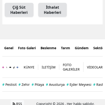
Çiğ Süt
İthalat
Haberleri
Haberleri
Genel
Foto Galeri
Beslenme
Tarım
Gündem
Sektör
FOTO
KÜNYE
İLETİŞİM
VİDEOLAR
GALERİLER
#
Pestisit
#
Zehir
#
Pitaya
#
Avusturya
#
Ejder Meyvesi
#
Rasff
RSS
Copyright © 2026 . Her hakkı saklıdır.